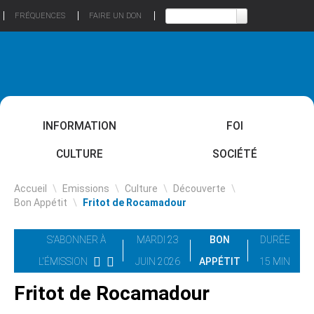
FRÉQUENCES
FAIRE UN DON
INFORMATION
FOI
CULTURE
SOCIÉTÉ
Accueil
\
Emissions
\
Culture
\
Découverte
\
Bon Appétit
\
Fritot de Rocamadour
S'ABONNER À
MARDI 23
BON
DURÉE
L'ÉMISSION
JUIN 2026
APPÉTIT
15 MIN
Fritot de Rocamadour