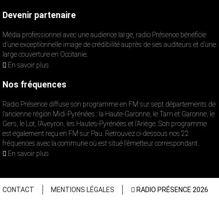
Devenir partenaire
Média professionnel avec une audience large, radio Présence bénéficie
d’une exceptionnelle image de crédibilité auprès de ses auditeurs et d’une
large couverture en Occitanie.
En savoir plus
Nos fréquences
Radio Présence diffuse son programme en FM sur sept départements de
l’ancienne région Midi-Pyrénées : la Haute-Garonne, le Tarn et Garonne, le
Gers, le Lot, l’Aveyron, les Hautes-Pyrénées et l’Ariège. Son programme
est également reçu en FM sur Pau. Retrouvez ci-dessous nos 22
fréquences avec la commune où est situé l’émetteur correspondant.
En savoir plus
CONTACT
MENTIONS LÉGALES
RADIO PRÉSENCE 2026