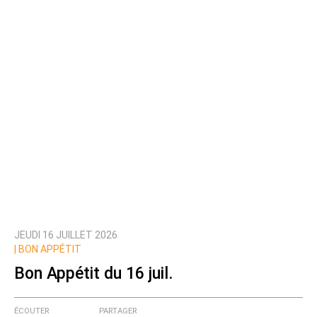
Texte de votre message
JEUDI 16 JUILLET 2026
Prévenez-moi de tous les nouveaux commentaires
|
BON APPÉTIT
de cette discussion par email
Bon Appétit du 16 juil.
ÉCOUTER
PARTAGER