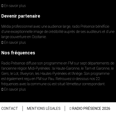
En savoir plus
Devenir partenaire
Média professionnel avec une audience large, radio Présence bénéficie
d’une exceptionnelle image de crédibilité auprès de ses auditeurs et d’une
large couverture en Occitanie.
En savoir plus
Nos fréquences
Radio Présence diffuse son programme en FM sur sept départements de
l’ancienne région Midi-Pyrénées : la Haute-Garonne, le Tarn et Garonne, le
Gers, le Lot, l’Aveyron, les Hautes-Pyrénées et l’Ariège. Son programme
est également reçu en FM sur Pau. Retrouvez ci-dessous nos 22
fréquences avec la commune où est situé l’émetteur correspondant.
En savoir plus
CONTACT
MENTIONS LÉGALES
RADIO PRÉSENCE 2026