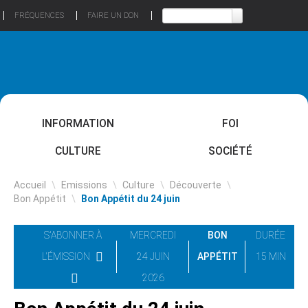
FRÉQUENCES
FAIRE UN DON
INFORMATION
FOI
CULTURE
SOCIÉTÉ
Accueil
\
Emissions
\
Culture
\
Découverte
\
Bon Appétit
\
Bon Appétit du 24 juin
S'ABONNER À
MERCREDI
BON
DURÉE
L'ÉMISSION
24 JUIN
APPÉTIT
15 MIN
2026