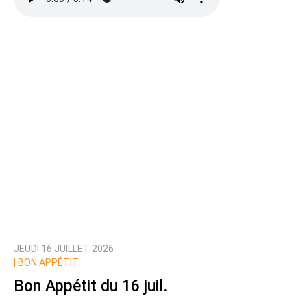
Ajoutez votre commentaire ici
Texte de votre message
JEUDI 16 JUILLET 2026
Prévenez-moi de tous les nouveaux commentaires
|
BON APPÉTIT
de cette discussion par email
Bon Appétit du 16 juil.