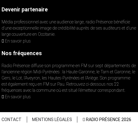
Devenir partenaire
Média professionnel avec une audience large, radio Présence bénéficie
d’une exceptionnelle image de crédibilité auprès de ses auditeurs et d’une
large couverture en Occitanie.
En savoir plus
Nos fréquences
Radio Présence diffuse son programme en FM sur sept départements de
l’ancienne région Midi-Pyrénées : la Haute-Garonne, le Tarn et Garonne, le
Gers, le Lot, l’Aveyron, les Hautes-Pyrénées et l’Ariège. Son programme
est également reçu en FM sur Pau. Retrouvez ci-dessous nos 22
fréquences avec la commune où est situé l’émetteur correspondant.
En savoir plus
CONTACT
MENTIONS LÉGALES
RADIO PRÉSENCE 2026