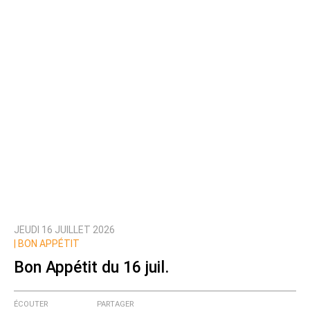
Texte de votre message
JEUDI 16 JUILLET 2026
Prévenez-moi de tous les nouveaux commentaires
|
BON APPÉTIT
de cette discussion par email
Bon Appétit du 16 juil.
ÉCOUTER
PARTAGER