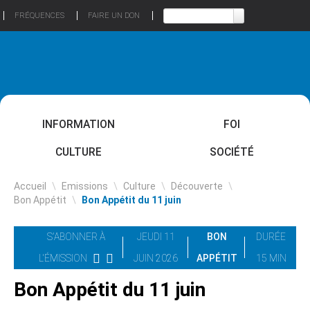
FRÉQUENCES
FAIRE UN DON
INFORMATION
FOI
CULTURE
SOCIÉTÉ
Accueil
\
Emissions
\
Culture
\
Découverte
\
Bon Appétit
\
Bon Appétit du 11 juin
S'ABONNER À
JEUDI 11
BON
DURÉE
L'ÉMISSION
JUIN 2026
APPÉTIT
15 MIN
Bon Appétit du 11 juin