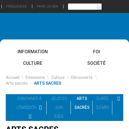
FRÉQUENCES
FAIRE UN DON
INFORMATION
FOI
CULTURE
SOCIÉTÉ
Accueil
\
Emissions
\
Culture
\
Découverte
\
Arts sacrés
\
ARTS SACRES
S'ABONNER À
JEUDI 25
ARTS
DURÉE
L'ÉMISSION
JUIN
SACRÉS
20 MIN
2026