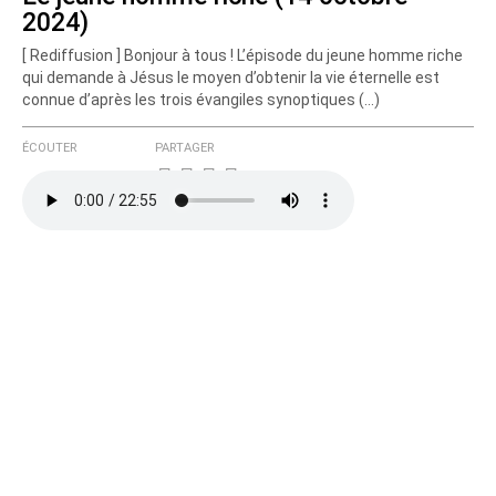
2024)
Courriel (non publié)
[ Rediffusion ] Bonjour à tous ! L’épisode du jeune homme riche
qui demande à Jésus le moyen d’obtenir la vie éternelle est
connue d’après les trois évangiles synoptiques (…)
Ajoutez votre commentaire ici
ÉCOUTER
PARTAGER
Texte de votre message