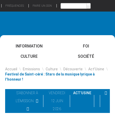
FRÉQUENCES
FAIRE UN DON
INFORMATION
FOI
CULTURE
SOCIÉTÉ
Accueil
\
Emissions
\
Culture
\
Découverte
\
Act’Usine
\
Festival de Saint-céré : Stars de la musique lyrique à
l’honneur !
S'ABONNER À
VENDREDI
ACT’USINE
L'ÉMISSION
12 JUIN
2026