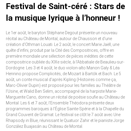
Festival de Saint-céré : Stars de
la musique lyrique à l’honneur !
Le 1er août, le baryton Stéphane Degout présente un nouveau
récital au Château de Montal, autour de Chausson et d’une
création d’Othman Louati. Le 2 août, le concert Marie Jaëll, une
quête d’infini, produit par la Cité des Compositrices, offre en
première mondiale une sélection de pièces inédites de cette
compositrice oubliée du XIXe siècle, à l’Abbatiale de Beaulieu-sur-
Dordogne. Les 3 et 4 août, le duo violon-alto Manon Galy & Léa
Hennino propose Complicités, de Mozart à Bartók et Bach. Le 5
août, un conte musical d’après Kipling (Histoires comme ça,
Marc-Olivier Dupin) est proposé pour les familles au Théâtre de
l’Usine, et Walid Ben Selim, accompagné de la harpiste Marie-
Marguerite Cano, donne un récital de poésie soufie au Château de
Montal. Les 6 et 7 août, l’Ensemble Théodora présente deux
programmes baroques à l’Église Sainte-Spérie et à la Chapelle du
Grand Couvent de Gramat. Le festival se clôt le 7 août avec Une
Rhapsody in Blue, réunissant le Quatuor Zahir et le pianiste Jorge
González Buajasán au Château de Montal.