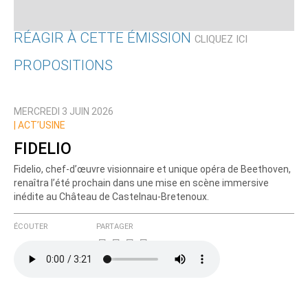
RÉAGIR À CETTE ÉMISSION
CLIQUEZ ICI
PROPOSITIONS
Qui êtes-vous ?
MERCREDI 3 JUIN 2026
Nom
|
ACT’USINE
FIDELIO
Fidelio, chef-d’œuvre visionnaire et unique opéra de Beethoven,
Courriel (non publié)
renaîtra l’été prochain dans une mise en scène immersive
inédite au Château de Castelnau-Bretenoux.
ÉCOUTER
PARTAGER
Ajoutez votre commentaire ici
Texte de votre message