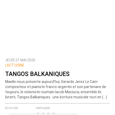
JEUDI 21 MAI 2026
Prévenez-moi de tous les nouveaux commentaires
|
ACT’USINE
de cette discussion par email
TANGOS BALKANIQUES
Maelle nous présente aujourd’hui, Gerardo Jerez Le Cam
compositeur et pianiste franco-argentin et son partenaire de
toujours, le violoniste roumain Iacob Maciuca, ensemble ils
livrent, Tangos Balkaniques : une écriture musicale tout en (…)
ÉCOUTER
PARTAGER