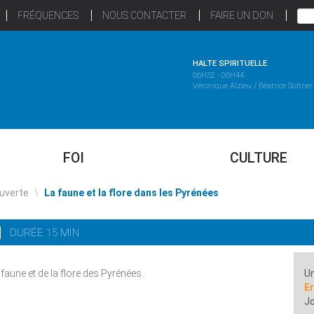
FRÉQUENCES
NOUS CONTACTER
FAIRE UN DON
HALTE SPIRITUELLE
06H32 - 06H44
Véronique Alzieu / Béatrice Soltner
FOI
CULTURE
uverte
\
La faune et la flore dans les Pyrénées
DURÉE 15 MIN
faune et de la flore des Pyrénées.
Un
Er
Jo