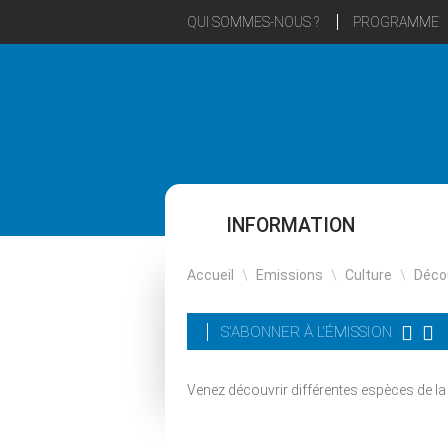
QUI SOMMES-NOUS ?
PROGRAMME
INFORMATION
Accueil
\
Emissions
\
Culture
\
Déco
S'ABONNER À L'ÉMISSION
Venez découvrir différentes espèces de la 