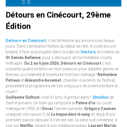
Détours en Cinécourt, 29ème
Édition
Détours en Cinécourt
, c’est le festival qui annonce les beaux
jours. Dans l’ambiance festive du début de l’été, le soleil encore
brillant, il faut se précipiter dans la salle du
Ventura
, le cinéma de
St Geniès Bellevue
, pour y découvrir de formidables courts
métrages.
Du 2 au 6 juin 2026, Détours en Cinécourt
c’est
soixante-quatorze films en neuf séances pour détailler genres et
thèmes où créativité et inventivité font bon ménage !
Nathalène
Petiaux
et
Alexandre Assemat
, chevilles ouvrières du festival,
présentent le programme de ces cinq jours de cinéma brillant et...
court !
Guillaume Sidhom
colle à l’actu. Il grimpe dans l’
Omnibus
de
Sam Karmann. Un train qui remporta la
Palme d’or
du court
métrage en 1992 et l’
Oscar
l’année suivante.
Grégory Caumes
craignait une saison 2 de
La traque dans le sang
en deçà d’une
première saison aboutie. Il n’en est rien, la série sud coréenne, à
voir sur
Netflix
, revient à son meilleure niveau.
Laurent Martin