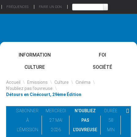
FRÉQUENCES
FAIRE UN DON
INFORMATION
FOI
CULTURE
SOCIÉTÉ
Accueil
\
Emissions
\
Culture
\
Cinéma
\
N’oubliez pas l’ouvreuse
\
Détours en Cinécourt, 29ème Édition
S'ABONNER
MERCREDI
N’OUBLIEZ
DURÉE
À
27 MAI
PAS
58
L'ÉMISSION
2026
L’OUVREUSE
MIN