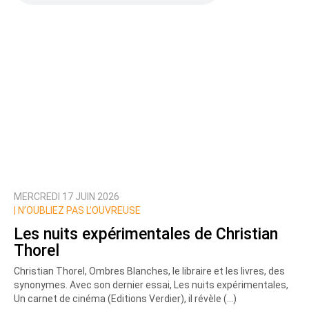
Texte de votre message
MERCREDI 17 JUIN 2026
Prévenez-moi de tous les nouveaux commentaires
|
N’OUBLIEZ PAS L’OUVREUSE
de cette discussion par email
Les nuits expérimentales de Christian
Thorel
Christian Thorel, Ombres Blanches, le libraire et les livres, des
synonymes. Avec son dernier essai, Les nuits expérimentales,
Un carnet de cinéma (Editions Verdier), il révèle (…)