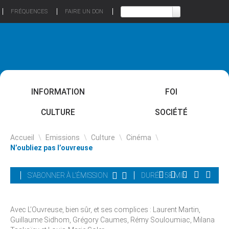
FRÉQUENCES
FAIRE UN DON
INFORMATION
FOI
CULTURE
SOCIÉTÉ
Accueil
\
Emissions
\
Culture
\
Cinéma
\
N’oubliez pas l’ouvreuse
S'ABONNER À L'ÉMISSION
DURÉE 58 MIN
Avec L’Ouvreuse, bien sûr, et ses complices : Laurent Martin,
Guillaume Sidhom, Grégory Caumes, Rémy Souloumiac, Milana