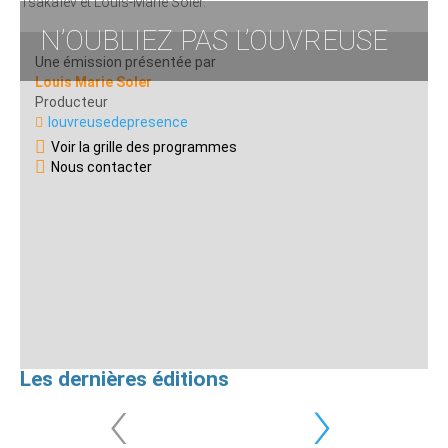
Tsakaïev et Louis-Marie Soler.
N’OUBLIEZ PAS L’OUVREUSE
Une émission présentée par
Louis Marie Soler
Producteur
louvreusedepresence
Voir la grille des programmes
Nous contacter
Les dernières éditions
‹
›