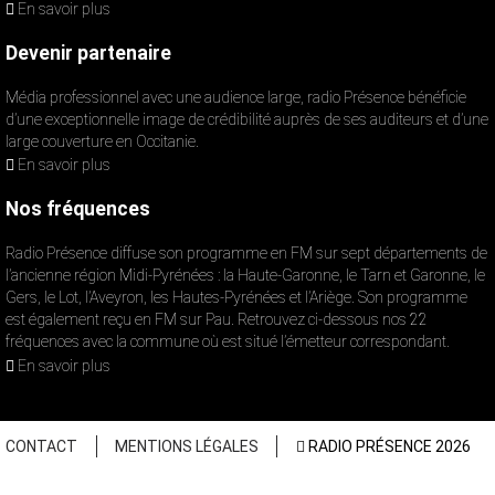
En savoir plus
Devenir partenaire
Média professionnel avec une audience large, radio Présence bénéficie
d’une exceptionnelle image de crédibilité auprès de ses auditeurs et d’une
large couverture en Occitanie.
En savoir plus
Nos fréquences
Radio Présence diffuse son programme en FM sur sept départements de
l’ancienne région Midi-Pyrénées : la Haute-Garonne, le Tarn et Garonne, le
Gers, le Lot, l’Aveyron, les Hautes-Pyrénées et l’Ariège. Son programme
est également reçu en FM sur Pau. Retrouvez ci-dessous nos 22
fréquences avec la commune où est situé l’émetteur correspondant.
En savoir plus
CONTACT
MENTIONS LÉGALES
RADIO PRÉSENCE 2026