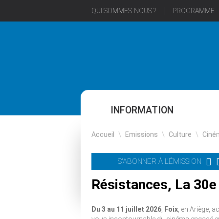
QUI SOMMES-NOUS ?
PROGRAMME
INFORMATION
Accueil
\
Emissions
\
Culture
\
Ciné
S'ABONNER À L'ÉMISSION
Résistances, La 30e 
Du 3 au 11 juillet 2026
,
Foix
, en Ariège, a