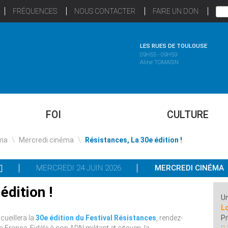
FRÉQUENCES
NOUS CONTACTER
FAIRE UN DON
LES RUES DE TOULOUSE
09H55 - 09H59
Aline TOMASIN
FOI
CULTURE
ma
\
Mercredi cinéma
\
Résistances, La 30e édition !
MERCREDI 24 JUIN 2026
MERCREDI CINÉMA
édition !
Un
Lo
ccueillera la
30e édition du Festival Résistances
, rendez-
P