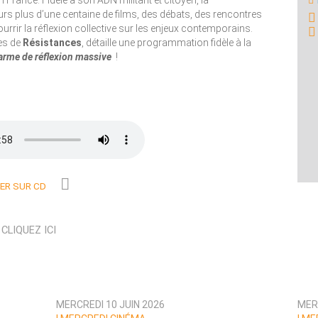
rance. Fidèle à son ADN militant et citoyen, la
s plus d’une centaine de films, des débats, des rencontres
urrir la réflexion collective sur les enjeux contemporains.
es de
Résistances
, détaille une programmation fidèle à la
arme de réflexion massive
!
R SUR CD
N
CLIQUEZ ICI
MERCREDI 10 JUIN 2026
MERC