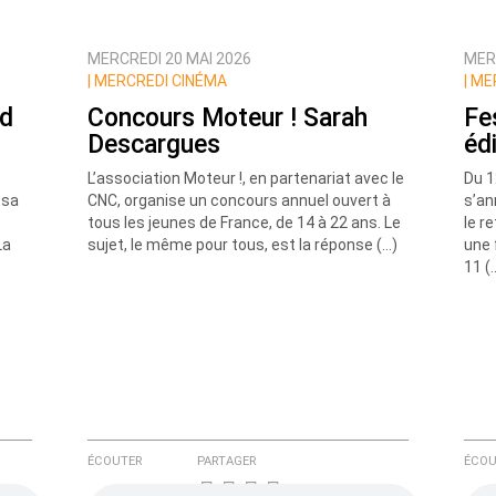
MERCREDI 20 MAI 2026
MER
ux commentaires de cette discussion par email
|
MERCREDI CINÉMA
|
MER
ed
Concours Moteur ! Sarah
Fe
Descargues
édi
L’association Moteur !, en partenariat avec le
Du 1
 sa
CNC, organise un concours annuel ouvert à
s’an
tous les jeunes de France, de 14 à 22 ans. Le
le r
La
sujet, le même pour tous, est la réponse (…)
une 
11 (
ÉCOUTER
PARTAGER
ÉCOU