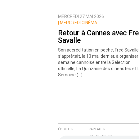
MERCREDI 27 MAI 2026
Prévenez-moi de tous les nouvea
|
MERCREDI CINÉMA
Retour à Cannes avec Fr
Savalle
Son accréditation en poche, Fred Savalle
s’apprêtait, le 13 mai dernier, à organiser
semaine cannoise entre la Sélection
officielle, La Quinzaine des cinéastes et 
Semaine (…)
ÉCOUTER
PARTAGER