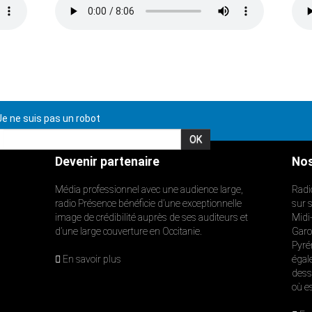
e ne suis pas un robot
Devenir partenaire
Nos
Média professionnel avec une audience large,
Radi
radio Présence bénéficie d’une exceptionnelle
sur 
image de crédibilité auprès de ses auditeurs et
Midi
d’une large couverture en Occitanie.
Garon
Pyré
En savoir plus
égal
dess
où e