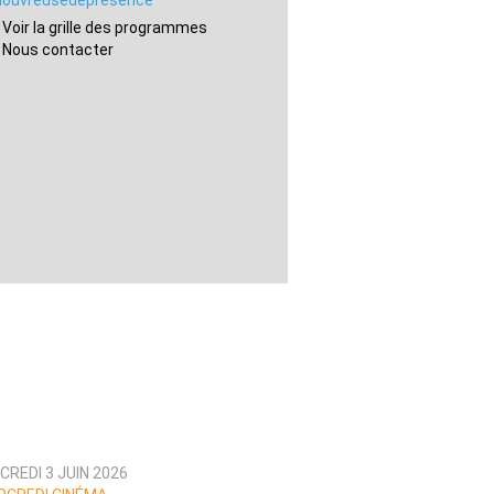
louvreusedepresence
Voir la grille des programmes
Nous contacter
REDI 3 JUIN 2026