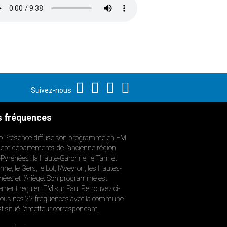
Suivez-nous
 fréquences
o Présence diffuse son programme en FM
sept départements de l’ancienne région
-Pyrénées : la Haute-Garonne, le Tarn et
ne, le Gers, le Lot, l’Aveyron, les Hautes-
nées et l’Ariège. Son programme est
ement reçu en FM sur Pau. Retrouvez ci-
ous nos 22 fréquences avec la commune
st situé l’émetteur correspondant.