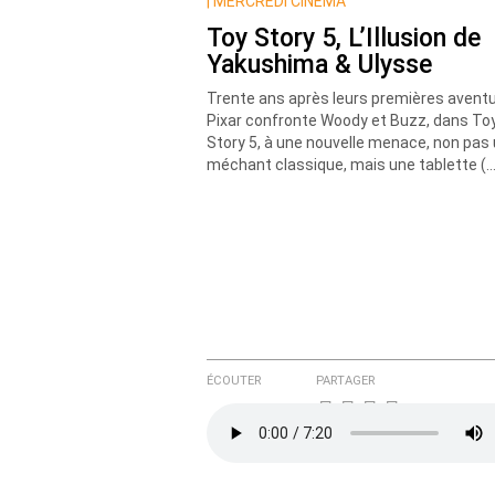
Nom
|
MERCREDI CINÉMA
Toy Story 5, L’Illusion de
Yakushima & Ulysse
Courriel (non publié)
Trente ans après leurs premières aventu
Pixar confronte Woody et Buzz, dans To
Story 5, à une nouvelle menace, non pas
méchant classique, mais une tablette (…
Ajoutez votre commentair
Texte de votre message
ÉCOUTER
PARTAGER