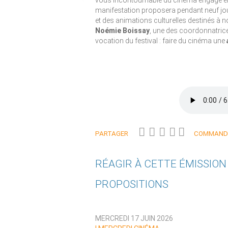
vous incontournable du cinéma engagé en F
manifestation proposera pendant neuf jour
et des animations culturelles destinés à no
Noémie Boissay
, une des coordonnatric
vocation du festival : faire du cinéma une
PARTAGER
COMMANDE
RÉAGIR À CETTE ÉMISSIO
PROPOSITIONS
Qui êtes-vous ?
MERCREDI 17 JUIN 2026