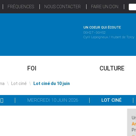
FRÉQUENCES
NOUS CONTACTER
FAIRE UN DON
UN COEUR QUI ÉCOUTE
06H27 - 06H52
Cyril Lepeigneux / Hubert de Torcy
FOI
CULTURE
ma
\
Lot ciné
\
Lot ciné du 10 juin
MERCREDI 10 JUIN 2026
LOT CINÉ
Un
A
P