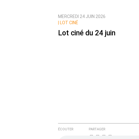
MERCREDI 24 JUIN 2026
Prévenez-moi de tous les nouvea
|
LOT CINÉ
Lot ciné du 24 juin
ÉCOUTER
PARTAGER