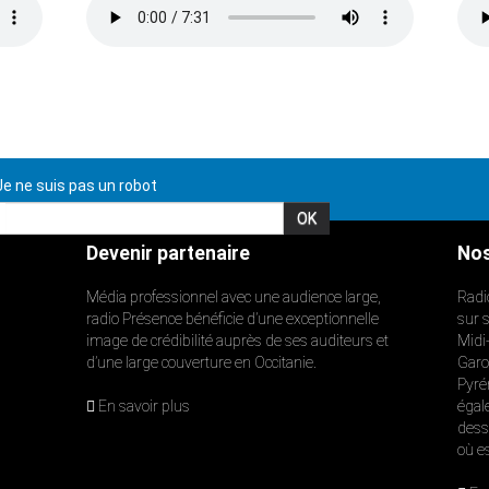
e ne suis pas un robot
Devenir partenaire
Nos
Média professionnel avec une audience large,
Radi
radio Présence bénéficie d’une exceptionnelle
sur 
image de crédibilité auprès de ses auditeurs et
Midi
d’une large couverture en Occitanie.
Garon
Pyré
En savoir plus
égal
dess
où e