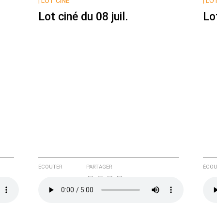
|
LOT CINÉ
|
LOT
Lot ciné du 08 juil.
Lot
e ici
ÉCOUTER
PARTAGER
ÉCOU