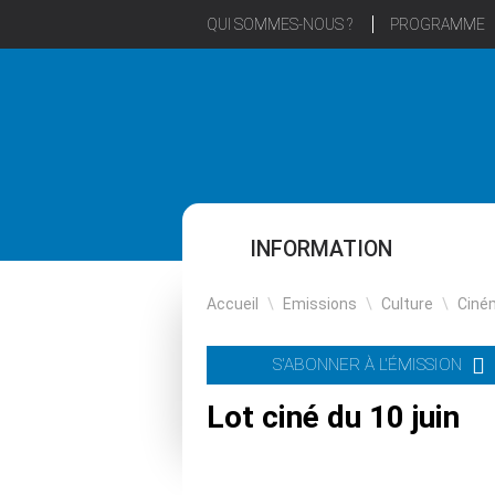
QUI SOMMES-NOUS ?
PROGRAMME
INFORMATION
Accueil
\
Emissions
\
Culture
\
Ciné
S'ABONNER À L'ÉMISSION
Lot ciné du 10 juin