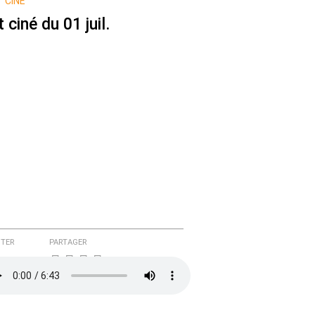
 CINÉ
 ciné du 01 juil.
TER
PARTAGER