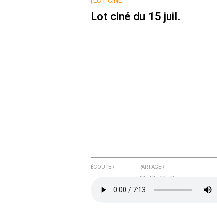
Nom
|
LOT CINÉ
Lot ciné du 15 juil.
Courriel (non publié)
Ajoutez votre commentair
Texte de votre message
ÉCOUTER
PARTAGER