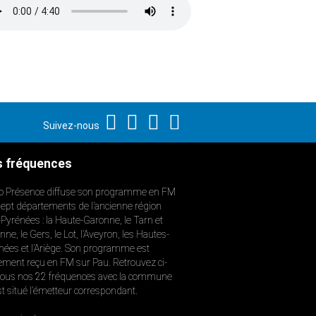
Suivez-nous
 fréquences
o Présence diffuse son programme en FM
sept départements de l’ancienne région
-Pyrénées : la Haute-Garonne, le Tarn et
ne, le Gers, le Lot, l’Aveyron, les Hautes-
nées et l’Ariège. Son programme est
ement reçu en FM sur Pau. Retrouvez ci-
ous nos 22 fréquences avec la commune
st situé l’émetteur correspondant.