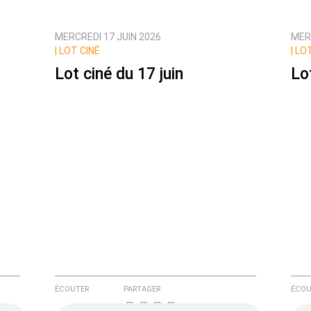
MERCREDI 17 JUIN 2026
MERC
ux commentaires de cette discussion par email
|
LOT CINÉ
|
LOT
Lot ciné du 17 juin
Lo
ÉCOUTER
PARTAGER
ÉCOU