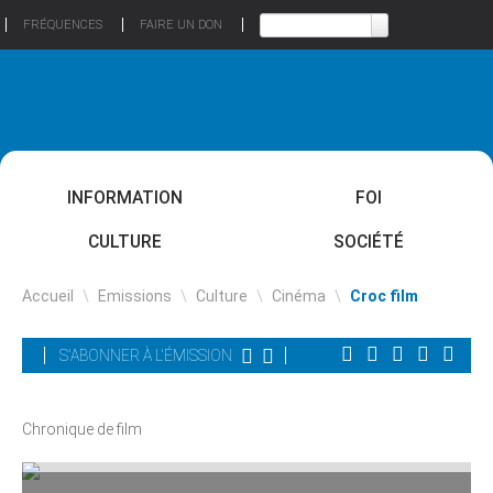
FRÉQUENCES
FAIRE UN DON
INFORMATION
FOI
CULTURE
SOCIÉTÉ
Accueil
\
Emissions
\
Culture
\
Cinéma
\
Croc film
S'ABONNER À L'ÉMISSION
Chronique de film