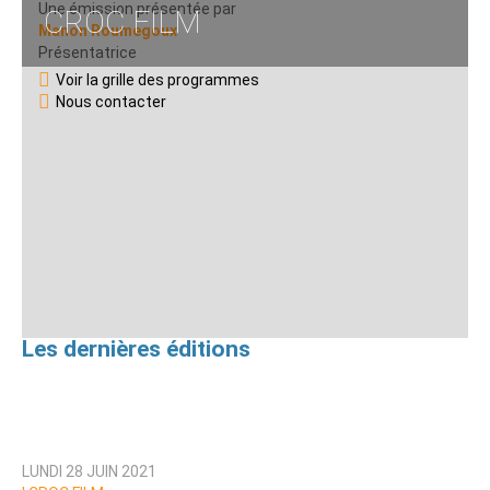
Une émission présentée par
CROC FILM
Manon Roumegoux
Présentatrice
Voir la grille des programmes
Nous contacter
Les dernières éditions
LUNDI 28 JUIN 2021