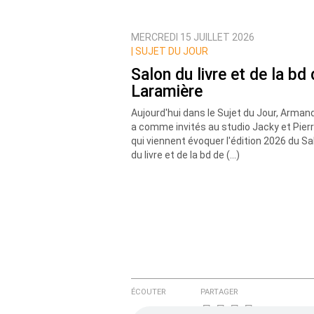
MERCREDI 15 JUILLET 2026
Prévenez-moi de tous les nouvea
|
SUJET DU JOUR
Salon du livre et de la bd
Laramière
Aujourd'hui dans le Sujet du Jour, Armand
a comme invités au studio Jacky et Pier
qui viennent évoquer l'édition 2026 du Sa
du livre et de la bd de (…)
ÉCOUTER
PARTAGER