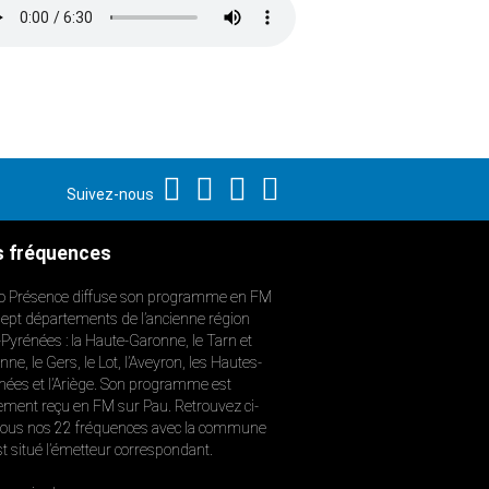
Suivez-nous
 fréquences
o Présence diffuse son programme en FM
sept départements de l’ancienne région
-Pyrénées : la Haute-Garonne, le Tarn et
ne, le Gers, le Lot, l’Aveyron, les Hautes-
nées et l’Ariège. Son programme est
ement reçu en FM sur Pau. Retrouvez ci-
ous nos 22 fréquences avec la commune
st situé l’émetteur correspondant.