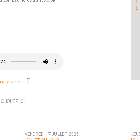
 compagnie les truffes d'olt
R SUR CD
N
CLIQUEZ ICI
VENDREDI 17 JUILLET 2026
JEUD