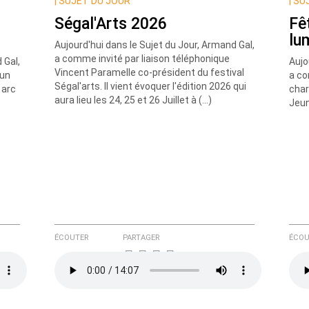
|
SUJET DU JOUR
|
SUJ
Ségal'Arts 2026
Fê
lu
Aujourd'hui dans le Sujet du Jour, Armand Gal,
a comme invité par liaison téléphonique
 Gal,
Aujo
Vincent Paramelle co-président du festival
 un
a co
Ségal'arts. Il vient évoquer l'édition 2026 qui
 arc
char
aura lieu les 24, 25 et 26 Juillet à (…)
Jeun
e ici
ÉCOUTER
PARTAGER
ÉCOU