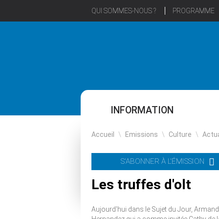
QUI SOMMES-NOUS ?
PROGRAMME
INFORMATION
Accueil
\
Emissions
\
Culture
\
Actua
S'ABONNER À L'ÉMISSION
Les truffes d'olt
Aujourd'hui dans le Sujet du Jour, Armand