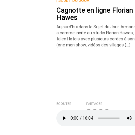
Nom
|
SUJET DU JOUR
Cagnotte en ligne Florian
Hawes
Courriel (non publié)
Aujourd'hui dans le Sujet du Jour, Armand
a comme invité au studio Florian Hawes,
talent lotois avec plusieurs cordes à son
(one men show, vidéos des villages (…)
Ajoutez votre commentair
Texte de votre message
ÉCOUTER
PARTAGER