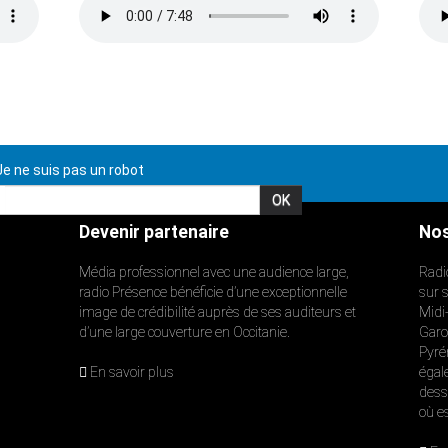
e ne suis pas un robot
Devenir partenaire
Nos
Média professionnel avec une audience large,
Radi
radio Présence bénéficie d’une exceptionnelle
sur 
image de crédibilité auprès de ses auditeurs et
Midi
d’une large couverture en Occitanie.
Garon
Pyré
En savoir plus
égal
dess
où e