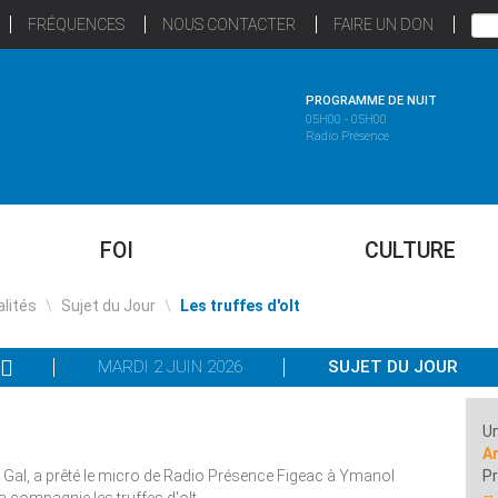
FRÉQUENCES
NOUS CONTACTER
FAIRE UN DON
PROGRAMME DE NUIT
05H00 - 05H00
Radio Présence
FOI
CULTURE
lités
\
Sujet du Jour
\
Les truffes d'olt
MARDI 2 JUIN 2026
SUJET DU JOUR
Un
A
 Gal, a prêté le micro de Radio Présence Figeac à Ymanol
P