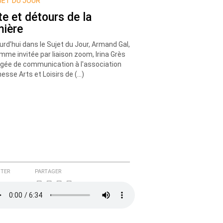
ET DU JOUR
te et détours de la
mière
urd'hui dans le Sujet du Jour, Armand Gal,
mme invitée par liaison zoom, Irina Grès
gée de communication à l'association
esse Arts et Loisirs de (…)
TER
PARTAGER