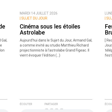
MARDI 14 JUILLET 2026
LUND
ux commentaires de cette discussion par email
|
SUJET DU JOUR
|
SUJ
 de
Cinéma sous les étoiles
Fe
Astrolabe
Br
 Gal,
Aujourd'hui dans le Sujet du Jour, Armand Gal,
[ Re
re
a comme invité au studio Matthieu Richard
Jour
lon
projectionniste à l'astrolabe Grand Figeac. Il
télé
vient évoquer l'édition (…)
fest
ÉCOUTER
PARTAGER
ÉCOU