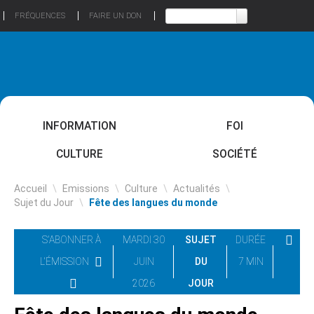
FRÉQUENCES
FAIRE UN DON
INFORMATION
FOI
CULTURE
SOCIÉTÉ
Accueil
\
Emissions
\
Culture
\
Actualités
\
Sujet du Jour
\
Fête des langues du monde
S'ABONNER À
MARDI 30
SUJET
DURÉE
L'ÉMISSION
JUIN
DU
7 MIN
2026
JOUR