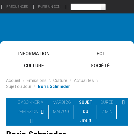
FRÉQUENCES
FAIRE UN DON
INFORMATION
FOI
CULTURE
SOCIÉTÉ
Accueil
\
Emissions
\
Culture
\
Actualités
\
Sujet du Jour
\
Boris Schnieder
S'ABONNER À
MARDI 26
SUJET
DURÉE
L'ÉMISSION
MAI 2026
DU
7 MIN
JOUR