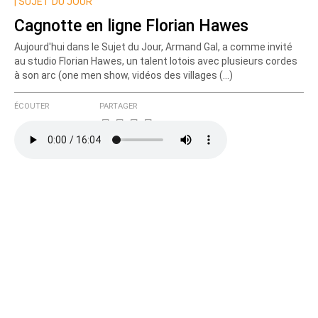
Nom
|
SUJET DU JOUR
Cagnotte en ligne Florian Hawes
Aujourd'hui dans le Sujet du Jour, Armand Gal, a comme invité
Courriel (non publié)
au studio Florian Hawes, un talent lotois avec plusieurs cordes
à son arc (one men show, vidéos des villages (…)
ÉCOUTER
PARTAGER
Ajoutez votre commentaire ici
Texte de votre message