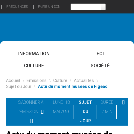
FRÉQUENCES
FAIRE UN DON
INFORMATION
FOI
CULTURE
SOCIÉTÉ
Accueil
\
Emissions
\
Culture
\
Actualités
\
Sujet du Jour
\
Actu du moment musées de Figeac
S'ABONNER À
LUNDI 18
SUJET
DURÉE
L'ÉMISSION
MAI 2026
DU
7 MIN
JOUR