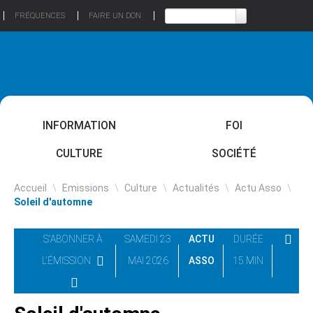
FRÉQUENCES
FAIRE UN DON
INFORMATION
FOI
CULTURE
SOCIÉTÉ
Accueil
\
Emissions
\
Culture
\
Actualités
\
Actu Asso
\
Soleil d'automne
S'ABONNER À
SAMEDI 23
ACTU
DURÉE
L'ÉMISSION
MAI 2026
ASSO
15 MIN