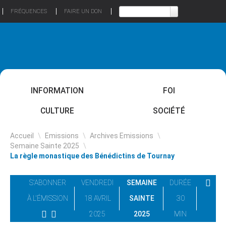
FRÉQUENCES
FAIRE UN DON
INFORMATION
FOI
CULTURE
SOCIÉTÉ
Accueil
\
Emissions
\
Archives Emissions
\
Semaine Sainte 2025
\
La règle monastique des Bénédictins de Tournay
S'ABONNER
VENDREDI
SEMAINE
DURÉE
À L'ÉMISSION
18 AVRIL
SAINTE
30
2025
2025
MIN