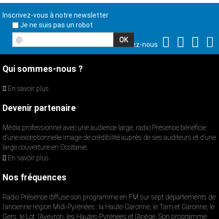
Inscrivez-vous à notre newsletter
Je ne suis pas un robot
@
Suivez-nous
Qui sommes-nous ?
En savoir plus
Devenir partenaire
Média professionnel avec une audience large, radio Présence bénéficie
d’une exceptionnelle image de crédibilité auprès de ses auditeurs et d’une
large couverture en Occitanie.
En savoir plus
Nos fréquences
Radio Présence diffuse son programme en FM sur sept départements de
l’ancienne région Midi-Pyrénées : la Haute-Garonne, le Tarn et Garonne, le
Gers, le Lot, l’Aveyron, les Hautes-Pyrénées et l’Ariège. Son programme