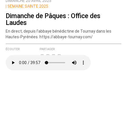
DIMANCHE 20 AVRIL 2025
Nom
|
SEMAINE SAINTE 2025
Dimanche de Pâques : Office des
Laudes
Courriel (non publié)
En direct, depuis l’abbaye bénédictine de Tournay dans les
Hautes-Pyrénées. https://abbaye-tournay.com/
ÉCOUTER
PARTAGER
Ajoutez votre commentaire ici
Texte de votre message