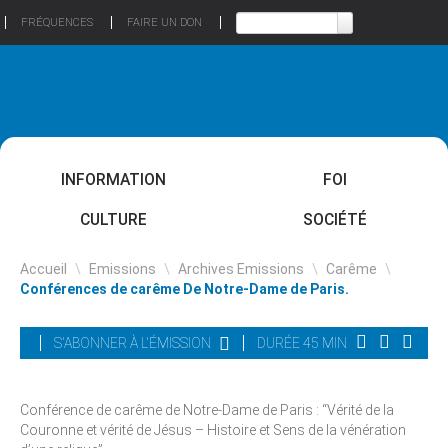
FRÉQUENCES
FAIRE UN DON
INFORMATION
FOI
CULTURE
SOCIÉTÉ
Accueil
\
Emissions
\
Archives Emissions
\
Carême
\
Conférences de carême De Notre-Dame de Paris.
S'ABONNER À L'ÉMISSION
DURÉE 45 MIN
Conférence de carême de Notre-Dame de Paris : “Vérité de la
Couronne et vérité de Jésus – Histoire et Sens de la vénération