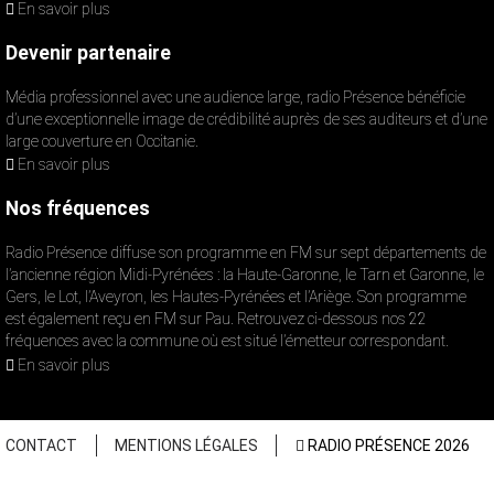
En savoir plus
Devenir partenaire
Média professionnel avec une audience large, radio Présence bénéficie
d’une exceptionnelle image de crédibilité auprès de ses auditeurs et d’une
large couverture en Occitanie.
En savoir plus
Nos fréquences
Radio Présence diffuse son programme en FM sur sept départements de
l’ancienne région Midi-Pyrénées : la Haute-Garonne, le Tarn et Garonne, le
Gers, le Lot, l’Aveyron, les Hautes-Pyrénées et l’Ariège. Son programme
est également reçu en FM sur Pau. Retrouvez ci-dessous nos 22
fréquences avec la commune où est situé l’émetteur correspondant.
En savoir plus
CONTACT
MENTIONS LÉGALES
RADIO PRÉSENCE 2026