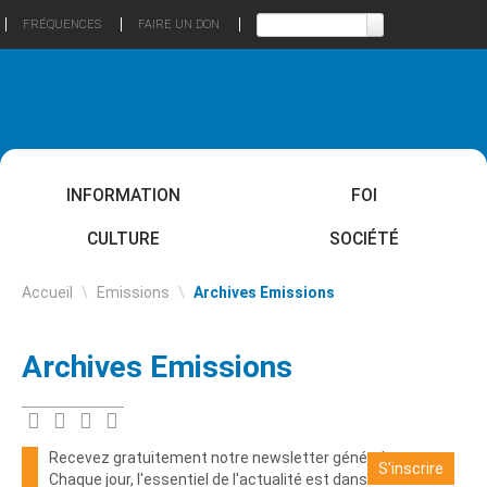
FRÉQUENCES
FAIRE UN DON
INFORMATION
FOI
CULTURE
SOCIÉTÉ
Accueil
\
Emissions
\
Archives Emissions
Archives Emissions
Recevez gratuitement notre newsletter générale
S'inscrire
Chaque jour, l'essentiel de l'actualité est dans votre boite