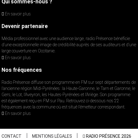
Qui sommes-nous ?
En savoir plus
Devenir partenaire
Média professionnel avec une audience large, radio Présence bénéficie
d’une exceptionnelle image de crédibilité auprès de ses auditeurs et d’une
large couverture en Occitanie.
En savoir plus
Nos fréquences
Radio Présence diffuse son programme en FM sur sept départements de
l’ancienne région Midi-Pyrénées : la Haute-Garonne, le Tarn et Garonne, le
Gers, le Lot, l’Aveyron, les Hautes-Pyrénées et l’Ariège. Son programme
est également reçu en FM sur Pau. Retrouvez ci-dessous nos 22
fréquences avec la commune où est situé l’émetteur correspondant.
En savoir plus
CONTACT
MENTIONS LÉGALES
RADIO PRÉSENCE 2026