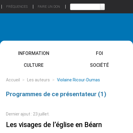
FRÉQUENCES
FAIRE UN DON
INFORMATION
FOI
CULTURE
SOCIÉTÉ
Accueil
>
Les auteurs
>
Violaine Ricour-Dumas
Programmes de ce présentateur (1)
Dernier ajout : 23 juillet.
Les visages de l’église en Béarn