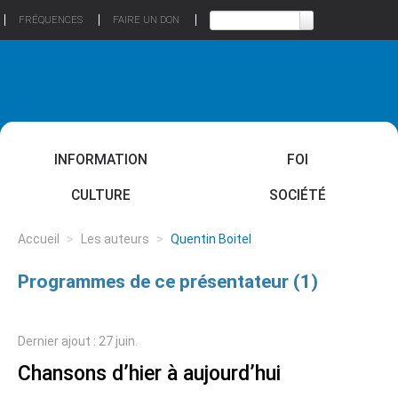
FRÉQUENCES
FAIRE UN DON
INFORMATION
FOI
CULTURE
SOCIÉTÉ
Accueil
>
Les auteurs
>
Quentin Boitel
Programmes de ce présentateur (1)
Dernier ajout : 27 juin.
Chansons d’hier à aujourd’hui