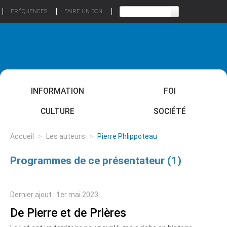
FRÉQUENCES
FAIRE UN DON
INFORMATION
FOI
CULTURE
SOCIÉTÉ
Accueil
>
Les auteurs
>
Pierre Phlippoteau
Programmes de ce présentateur (1)
Dernier ajout : 1er mai 2023.
De Pierre et de Prières