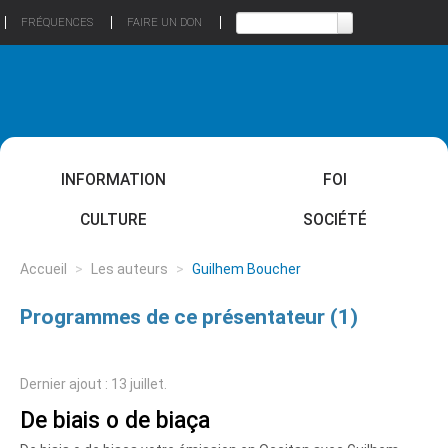
FRÉQUENCES
FAIRE UN DON
INFORMATION
FOI
CULTURE
SOCIÉTÉ
Accueil
>
Les auteurs
>
Guilhem Boucher
Programmes de ce présentateur (1)
Dernier ajout : 13 juillet.
De biais o de biaça