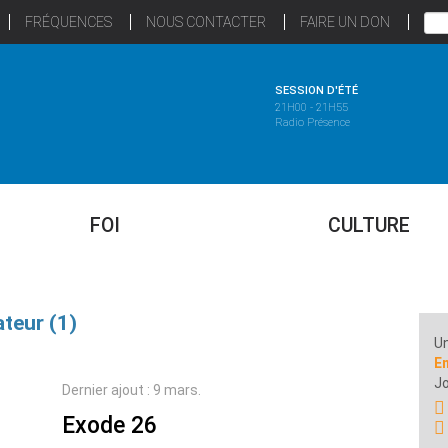
FRÉQUENCES
NOUS CONTACTER
FAIRE UN DON
SESSION D'ÉTÉ
21H00 - 21H55
Radio Présence
FOI
CULTURE
teur (1)
Un
E
Jo
Dernier ajout : 9 mars.
Exode 26