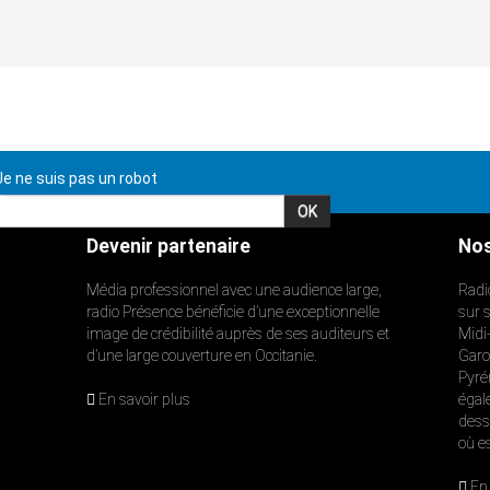
e ne suis pas un robot
Devenir partenaire
Nos
Média professionnel avec une audience large,
Radi
radio Présence bénéficie d’une exceptionnelle
sur 
image de crédibilité auprès de ses auditeurs et
Midi
d’une large couverture en Occitanie.
Garon
Pyré
En savoir plus
égal
dess
où e
En 