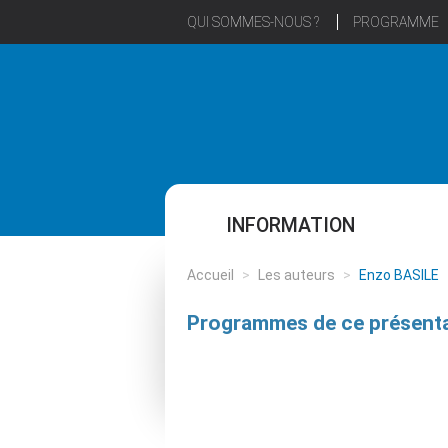
QUI SOMMES-NOUS ?
PROGRAMME
INFORMATION
Accueil
>
Les auteurs
>
Enzo BASILE
Programmes de ce présenta