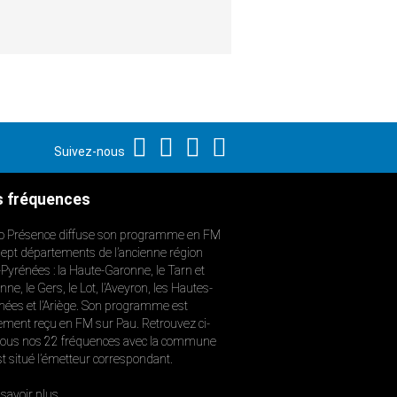
Suivez-nous
 fréquences
o Présence diffuse son programme en FM
sept départements de l’ancienne région
-Pyrénées : la Haute-Garonne, le Tarn et
ne, le Gers, le Lot, l’Aveyron, les Hautes-
nées et l’Ariège. Son programme est
ement reçu en FM sur Pau. Retrouvez ci-
ous nos 22 fréquences avec la commune
st situé l’émetteur correspondant.
savoir plus