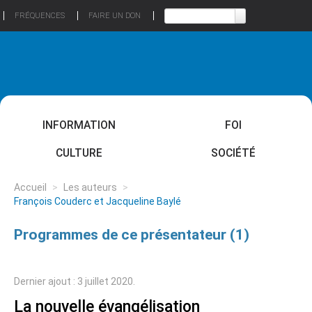
FRÉQUENCES
FAIRE UN DON
INFORMATION
FOI
CULTURE
SOCIÉTÉ
Accueil
>
Les auteurs
>
François Couderc et Jacqueline Baylé
Programmes de ce présentateur (1)
Dernier ajout : 3 juillet 2020.
La nouvelle évangélisation