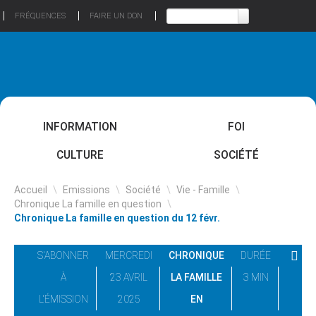
FRÉQUENCES
FAIRE UN DON
INFORMATION
FOI
CULTURE
SOCIÉTÉ
Accueil
\
Emissions
\
Société
\
Vie - Famille
\
Chronique La famille en question
\
Chronique La famille en question du 12 févr.
S'ABONNER
MERCREDI
CHRONIQUE
DURÉE
À
23 AVRIL
LA FAMILLE
3 MIN
L'ÉMISSION
2025
EN