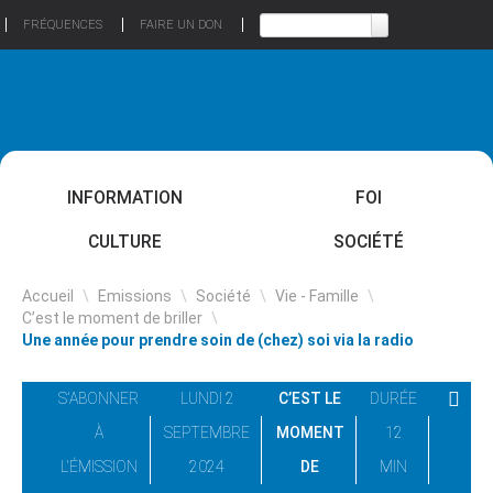
FRÉQUENCES
FAIRE UN DON
INFORMATION
FOI
CULTURE
SOCIÉTÉ
Accueil
\
Emissions
\
Société
\
Vie - Famille
\
C’est le moment de briller
\
Une année pour prendre soin de (chez) soi via la radio
S'ABONNER
LUNDI 2
C’EST LE
DURÉE
À
SEPTEMBRE
MOMENT
12
L'ÉMISSION
2024
DE
MIN