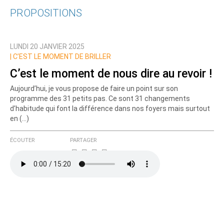
PROPOSITIONS
Qui êtes-vous ?
LUNDI 20 JANVIER 2025
Nom
|
C’EST LE MOMENT DE BRILLER
C’est le moment de nous dire au revoir !
Aujourd’hui, je vous propose de faire un point sur son
Courriel (non publié)
programme des 31 petits pas. Ce sont 31 changements
d’habitude qui font la différence dans nos foyers mais surtout
en (…)
Ajoutez votre commentaire ici
ÉCOUTER
PARTAGER
Texte de votre message