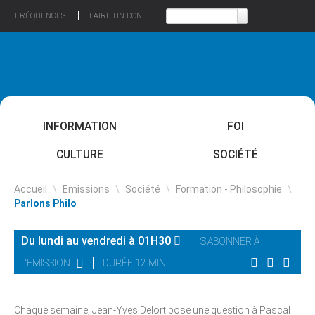
FRÉQUENCES
FAIRE UN DON
INFORMATION
FOI
CULTURE
SOCIÉTÉ
Accueil
\
Emissions
\
Société
\
Formation - Philosophie
\
Parlons Philo
Du lundi au vendredi à 01H30
S'ABONNER À
L'ÉMISSION
DURÉE 12 MIN
Chaque semaine, Jean-Yves Delort pose une question à Pascal