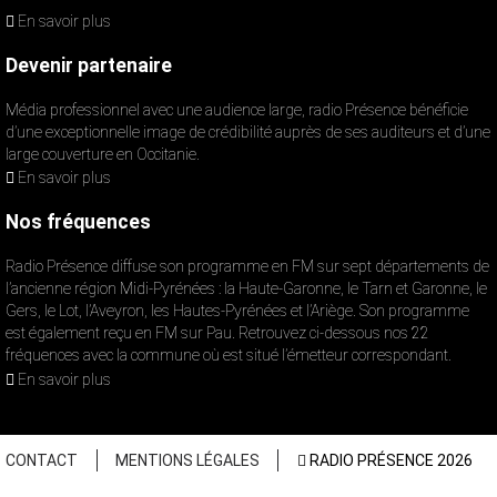
En savoir plus
Devenir partenaire
Média professionnel avec une audience large, radio Présence bénéficie
d’une exceptionnelle image de crédibilité auprès de ses auditeurs et d’une
large couverture en Occitanie.
En savoir plus
Nos fréquences
Radio Présence diffuse son programme en FM sur sept départements de
l’ancienne région Midi-Pyrénées : la Haute-Garonne, le Tarn et Garonne, le
Gers, le Lot, l’Aveyron, les Hautes-Pyrénées et l’Ariège. Son programme
est également reçu en FM sur Pau. Retrouvez ci-dessous nos 22
fréquences avec la commune où est situé l’émetteur correspondant.
En savoir plus
CONTACT
MENTIONS LÉGALES
RADIO PRÉSENCE 2026