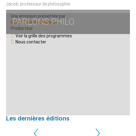
Jacob, professeur de philosophie.
Une émission présentée par
PARLONS PHILO
Radio Fidélité Mayenne
Producteur
Voir la grille des programmes
Nous contacter
Les dernières éditions
‹
›