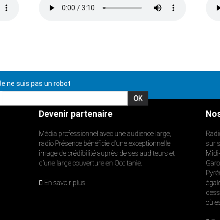
e ne suis pas un robot
Devenir partenaire
Nos
Média professionnel avec une audience large,
Radi
radio Présence bénéficie d’une exceptionnelle
sur 
image de crédibilité auprès de ses auditeurs et
Midi
d’une large couverture en Occitanie.
Garon
Pyré
En savoir plus
égal
dess
où e