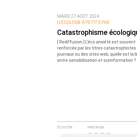
MARDI 27 AOÛT 2024
Prévenez-moi de tous les nouvea
|
L’ÉCOLOGIE À PETITS PAS
Catastrophisme écologiq
[ Rediffusion ] L’éco anxiété est souvent
renforcée par les titres catastrophistes
journaux ou des sites web, quelle est la l
entre sensibilisation et surinformation ?
ÉCOUTER
PARTAGER