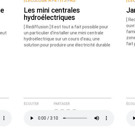
|
L’ÉCOLOGIE À PETITS PAS
|
L’É
ue
Les mini centrales
Ja
hydroélectriques
[ Re
ouvr
[ Rediffusion ] Il est tout a fait possible pour
fami
peut
un particulier d’installer une mini centrale
zone
hydroélectrique sur un cours d’eau, une
fait
solution pour produire une électricité durable
e ici
ÉCOUTER
PARTAGER
ÉCOU