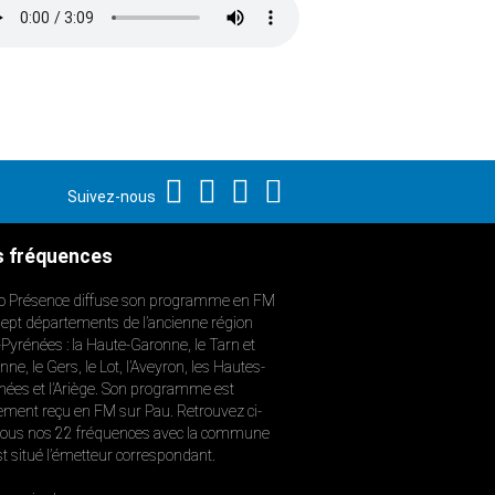
Suivez-nous
 fréquences
o Présence diffuse son programme en FM
sept départements de l’ancienne région
-Pyrénées : la Haute-Garonne, le Tarn et
ne, le Gers, le Lot, l’Aveyron, les Hautes-
nées et l’Ariège. Son programme est
ement reçu en FM sur Pau. Retrouvez ci-
ous nos 22 fréquences avec la commune
st situé l’émetteur correspondant.