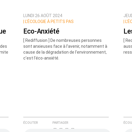
LUNDI 26 AOÛT 2024
JEU
ux commentaires de cette discussion par email
|
L’ÉCOLOGIE À PETITS PAS
|
L’É
ue
Eco-Anxiété
Le
[ Rediffusion ] De nombreuses personnes
[ Re
 des
sont anxieuses face à l’avenir, notamment à
auss
imite
cause de la dégradation de l’environnement,
ress
c’est l’éco-anxiété.
ÉCOUTER
PARTAGER
ÉCOU