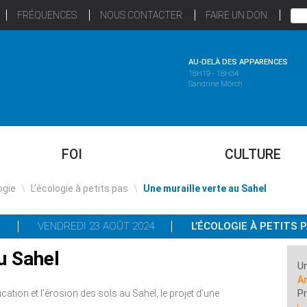
FRÉQUENCES
NOUS CONTACTER
FAIRE UN DON
AU-DELÀ DES APPARENCES
18H19 - 18H34
Sandrine Mörch
FOI
CULTURE
ogie
\
L’écologie à petits pas
\
Une muraille verte au Sahel
VENDREDI 23 AOÛT 2024
L’ÉCOLOGIE À PETITS 
u Sahel
Un
A
fication et l’érosion des sols au Sahel, le projet d’une
Pr