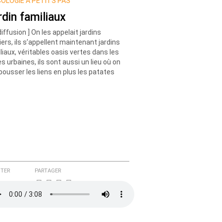
COLOGIE À PETITS PAS
rdin familiaux
diffusion ] On les appelait jardins
iers, ils s’appellent maintenant jardins
liaux, véritables oasis vertes dans les
s urbaines, ils sont aussi un lieu où on
 pousser les liens en plus les patates
TER
PARTAGER