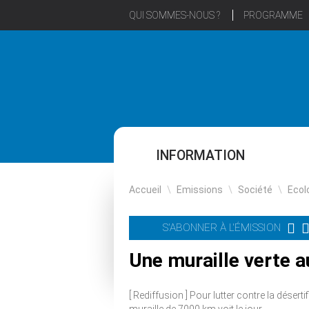
QUI SOMMES-NOUS ?
PROGRAMME
INFORMATION
Accueil
\
Emissions
\
Société
\
Ecol
S'ABONNER À L'ÉMISSION
Une muraille verte a
[ Rediffusion ] Pour lutter contre la déserti