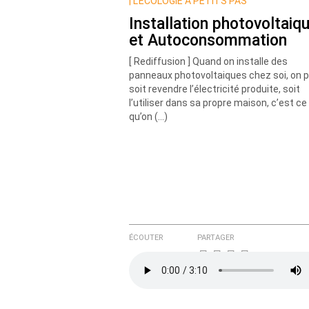
Nom
|
L’ÉCOLOGIE À PETITS PAS
Installation photovoltaiq
et Autoconsommation
Courriel (non publié)
[ Rediffusion ] Quand on installe des
panneaux photovoltaiques chez soi, on 
soit revendre l’électricité produite, soit
l’utiliser dans sa propre maison, c’est ce
Ajoutez votre commentair
qu’on (…)
Texte de votre message
ÉCOUTER
PARTAGER