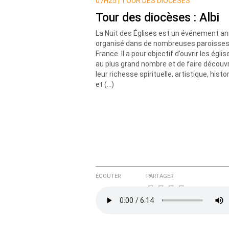
Nom
07H25 |
TOUR DES DIOCÈSES
Tour des diocèses : Albi
La Nuit des Églises est un événement an
Courriel (non publié)
organisé dans de nombreuses paroisses
France. Il a pour objectif d’ouvrir les églis
au plus grand nombre et de faire découvr
leur richesse spirituelle, artistique, histo
Ajoutez votre commentair
et (…)
Texte de votre message
ÉCOUTER
PARTAGER