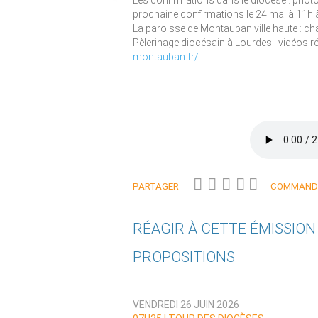
Les confirmations dans le diocèse : photo
prochaine confirmations le 24 mai à 11h à
La paroisse de Montauban ville haute : cha
Pèlerinage diocésain à Lourdes : vidéos ré
montauban.fr/
PARTAGER
COMMANDE
RÉAGIR À CETTE ÉMISSIO
PROPOSITIONS
Qui êtes-vous ?
VENDREDI 26 JUIN 2026