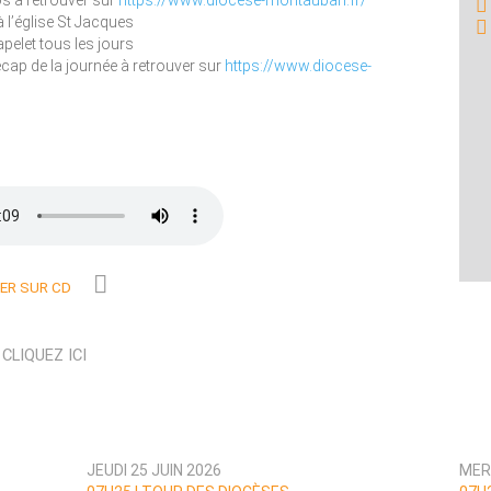
s à retrouver sur
https://www.diocese-montauban.fr/
 l’église St Jacques
pelet tous les jours
cap de la journée à retrouver sur
https://www.diocese-
R SUR CD
N
CLIQUEZ ICI
JEUDI 25 JUIN 2026
MER