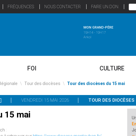
FRÉQUENCES
NOUS CONTACTER
FAIRE UN DON
MON GRAND-PÈRE
19H14 - 19H17
Arkol
FOI
CULTURE
Régionale
\
Tour des diocèses
\
Tour des diocèses du 15 mai
VENDREDI 15 MAI 2026
TOUR DES DIOCÈSES
u 15 mai
Un
E
ch :
Jo