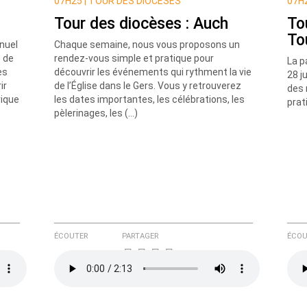
07H25 |
TOUR DES DIOCÈSES
07H2
Tour des diocèses : Auch
To
To
nuel
Chaque semaine, nous vous proposons un
 de
rendez-vous simple et pratique pour
La p
es
découvrir les événements qui rythment la vie
28 ju
ir
de l’Église dans le Gers. Vous y retrouverez
des 
rique
les dates importantes, les célébrations, les
prat
e ici
pèlerinages, les (…)
ÉCOUTER
PARTAGER
ÉCOU