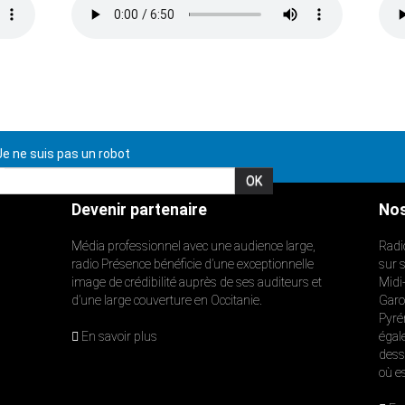
e ne suis pas un robot
Devenir partenaire
Nos
Média professionnel avec une audience large,
Radi
radio Présence bénéficie d’une exceptionnelle
sur 
image de crédibilité auprès de ses auditeurs et
Midi
d’une large couverture en Occitanie.
Garon
Pyré
En savoir plus
égal
dess
où e