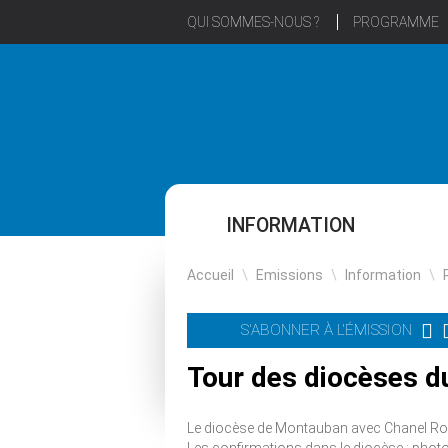
QUI SOMMES-NOUS ?
PROGRAMME
INFORMATION
Accueil
\
Emissions
\
Information
\
S'ABONNER À L'ÉMISSION
Tour des diocèses d
Le diocèse de Montauban avec Chanel Ro