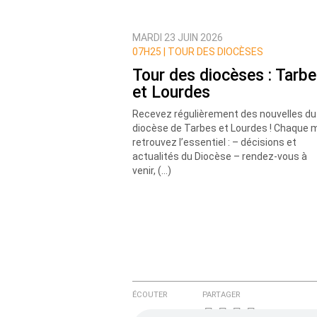
MARDI 23 JUIN 2026
Prévenez-moi de tous les nouvea
07H25 |
TOUR DES DIOCÈSES
Tour des diocèses : Tarb
et Lourdes
Recevez régulièrement des nouvelles du
diocèse de Tarbes et Lourdes ! Chaque m
retrouvez l’essentiel : – décisions et
actualités du Diocèse – rendez-vous à
venir, (…)
ÉCOUTER
PARTAGER