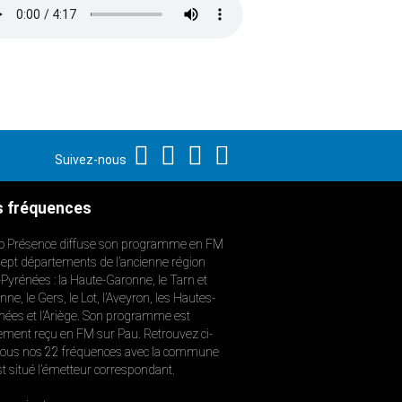
Suivez-nous
 fréquences
o Présence diffuse son programme en FM
sept départements de l’ancienne région
-Pyrénées : la Haute-Garonne, le Tarn et
ne, le Gers, le Lot, l’Aveyron, les Hautes-
nées et l’Ariège. Son programme est
ement reçu en FM sur Pau. Retrouvez ci-
ous nos 22 fréquences avec la commune
st situé l’émetteur correspondant.