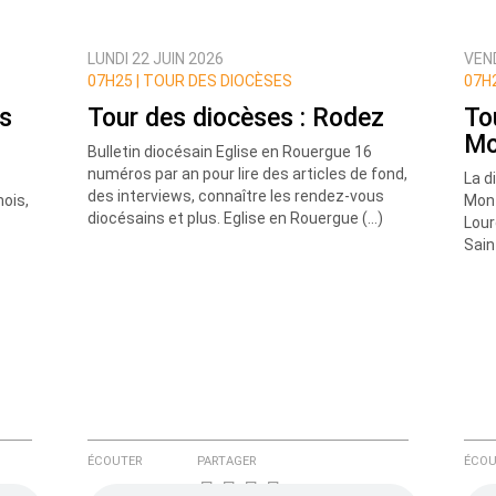
LUNDI 22 JUIN 2026
VEND
ux commentaires de cette discussion par email
07H25 |
TOUR DES DIOCÈSES
07H2
es
Tour des diocèses : Rodez
To
Mo
Bulletin diocésain Eglise en Rouergue 16
numéros par an pour lire des articles de fond,
La d
des interviews, connaître les rendez-vous
ois,
Mont
diocésains et plus. Eglise en Rouergue (…)
Lour
Sain
ÉCOUTER
PARTAGER
ÉCOU