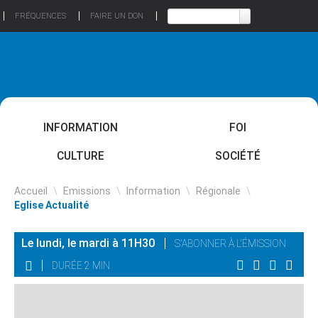
FRÉQUENCES
FAIRE UN DON
INFORMATION
FOI
CULTURE
SOCIÉTÉ
Accueil
\
Emissions
\
Information
\
Régionale
\
Eglise Actualité
Le lundi, le mardi à 11H30
S'ABONNER À L'ÉMISSION
DURÉE 2 MIN