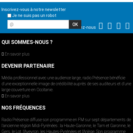
Inscrivez-vous à notre newsletter
Je ne suis pas un robot
@
Suivez-nous
QUI SOMMES-NOUS ?
En savoir plus
DEVENIR PARTENAIRE
Média professionnel avec une audience large, radio Présence bénéficie
d’une exceptionnelle image de crédibilité auprès de ses auditeurs et d’une
large couverture en Occitanie.
En savoir plus
NOS FRÉQUENCES
Radio Présence diffuse son programme en FM sur sept départements de
l’ancienne région Midi-Pyrénées : la Haute-Garonne, le Tarn et Garonne, le
Gers, le Lot, l’Aveyron, les Hautes-Pyrénées et l’Ariège. Son programme