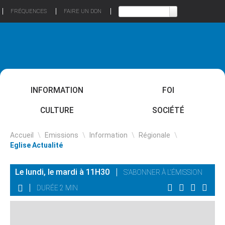
FRÉQUENCES
FAIRE UN DON
INFORMATION
FOI
CULTURE
SOCIÉTÉ
Accueil
\
Emissions
\
Information
\
Régionale
\
Eglise Actualité
Le lundi, le mardi à 11H30
S'ABONNER À L'ÉMISSION
DURÉE 2 MIN