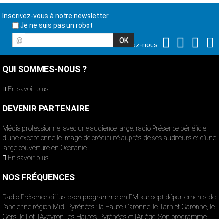
Inscrivez-vous à notre newsletter
Je ne suis pas un robot
@
Suivez-nous
QUI SOMMES-NOUS ?
En savoir plus
DEVENIR PARTENAIRE
Média professionnel avec une audience large, radio Présence bénéficie
d’une exceptionnelle image de crédibilité auprès de ses auditeurs et d’une
large couverture en Occitanie.
En savoir plus
NOS FRÉQUENCES
Radio Présence diffuse son programme en FM sur sept départements de
l’ancienne région Midi-Pyrénées : la Haute-Garonne, le Tarn et Garonne, le
Gers, le Lot, l’Aveyron, les Hautes-Pyrénées et l’Ariège. Son programme