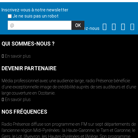
Inscrivez-vous à notre newsletter
Je ne suis pas un robot
@
Suivez-nous
QUI SOMMES-NOUS ?
En savoir plus
DEVENIR PARTENAIRE
Média professionnel avec une audience large, radio Présence bénéficie
d’une exceptionnelle image de crédibilité auprès de ses auditeurs et d’une
large couverture en Occitanie.
En savoir plus
NOS FRÉQUENCES
Radio Présence diffuse son programme en FM sur sept départements de
l’ancienne région Midi-Pyrénées : la Haute-Garonne, le Tarn et Garonne, le
Gers, le Lot, l’Aveyron, les Hautes-Pyrénées et l’Ariège. Son programme