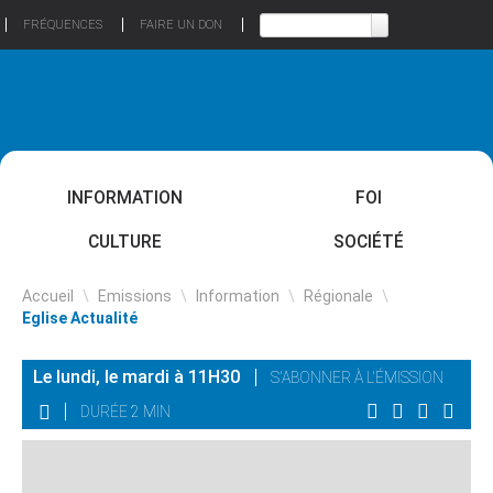
FRÉQUENCES
FAIRE UN DON
INFORMATION
FOI
CULTURE
SOCIÉTÉ
Accueil
\
Emissions
\
Information
\
Régionale
\
Eglise Actualité
Le lundi, le mardi à 11H30
S'ABONNER À L'ÉMISSION
DURÉE 2 MIN