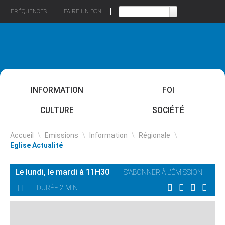
FRÉQUENCES
FAIRE UN DON
INFORMATION
FOI
CULTURE
SOCIÉTÉ
Accueil
\
Emissions
\
Information
\
Régionale
\
Eglise Actualité
Le lundi, le mardi à 11H30
S'ABONNER À L'ÉMISSION
DURÉE 2 MIN