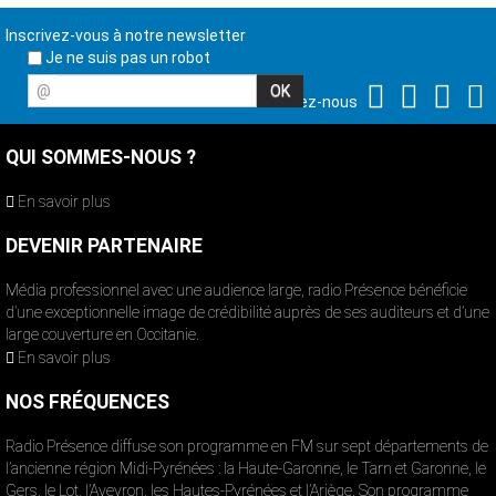
Inscrivez-vous à notre newsletter
Je ne suis pas un robot
@
Suivez-nous
QUI SOMMES-NOUS ?
En savoir plus
DEVENIR PARTENAIRE
Média professionnel avec une audience large, radio Présence bénéficie
d’une exceptionnelle image de crédibilité auprès de ses auditeurs et d’une
large couverture en Occitanie.
En savoir plus
NOS FRÉQUENCES
Radio Présence diffuse son programme en FM sur sept départements de
l’ancienne région Midi-Pyrénées : la Haute-Garonne, le Tarn et Garonne, le
Gers, le Lot, l’Aveyron, les Hautes-Pyrénées et l’Ariège. Son programme