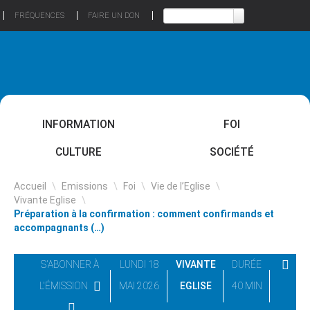
FRÉQUENCES
FAIRE UN DON
INFORMATION
FOI
CULTURE
SOCIÉTÉ
Accueil
\
Emissions
\
Foi
\
Vie de l’Eglise
\
Vivante Eglise
\
Préparation à la confirmation : comment confirmands et
accompagnants (…)
S'ABONNER À
LUNDI 18
VIVANTE
DURÉE
L'ÉMISSION
MAI 2026
EGLISE
40 MIN