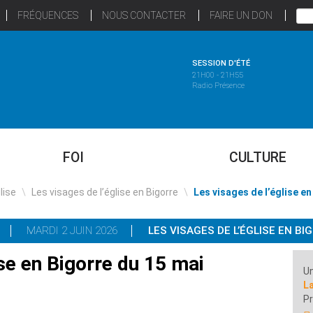
FRÉQUENCES
NOUS CONTACTER
FAIRE UN DON
SESSION D'ÉTÉ
21H00 - 21H55
Radio Présence
FOI
CULTURE
glise
\
Les visages de l’église en Bigorre
\
Les visages de l’église en
MARDI 2 JUIN 2026
LES VISAGES DE L’ÉGLISE EN BI
ise en Bigorre du 15 mai
Un
L
Pr