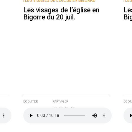
|
LES VISAGES DE L’ÉGLISE EN BIGORRE
|
LES
Les visages de l’église en
Le
Bigorre du 20 juil.
Big
e ici
ÉCOUTER
PARTAGER
ÉCOU