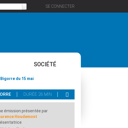
SE CONNECTER
SOCIÉTÉ
 Bigorre du 15 mai
GORRE
DURÉE 26 MIN
e émission présentée par
aurence Houdemont
ésentatrice