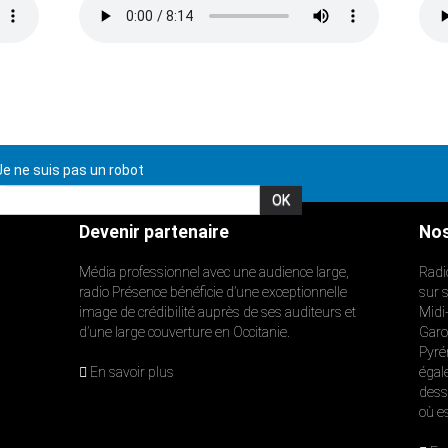
e ne suis pas un robot
Devenir partenaire
Nos
Média professionnel avec une audience large,
Radi
radio Présence bénéficie d’une exceptionnelle
sur 
image de crédibilité auprès de ses auditeurs et
Midi
d’une large couverture en Occitanie.
Garon
Pyré
En savoir plus
égal
dess
où e