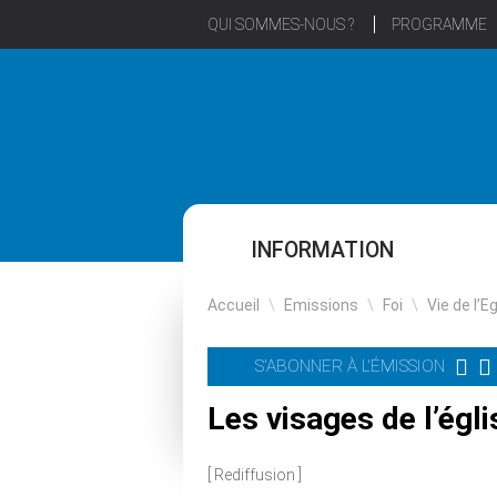
QUI SOMMES-NOUS ?
PROGRAMME
INFORMATION
Accueil
\
Emissions
\
Foi
\
Vie de l’E
S'ABONNER À L'ÉMISSION
Les visages de l’égl
[ Rediffusion ]