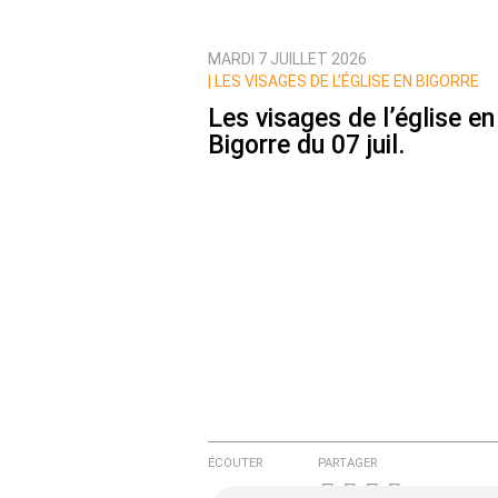
MARDI 7 JUILLET 2026
Prévenez-moi de tous les nouvea
|
LES VISAGES DE L’ÉGLISE EN BIGORRE
Les visages de l’église en
Bigorre du 07 juil.
ÉCOUTER
PARTAGER