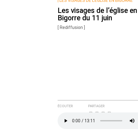
Nom
|
LES VISAGES DE L’ÉGLISE EN BIGORRE
Les visages de l’église en
Bigorre du 11 juin
Courriel (non publié)
[ Rediffusion ]
Ajoutez votre commentair
Texte de votre message
ÉCOUTER
PARTAGER