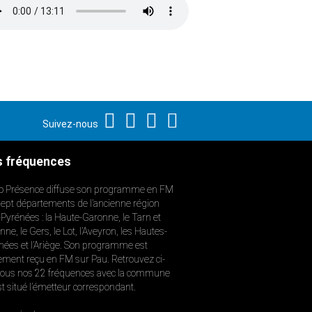
Suivez-nous
 fréquences
o Présence diffuse son programme en FM
sept départements de l’ancienne région
-Pyrénées : la Haute-Garonne, le Tarn et
ne, le Gers, le Lot, l’Aveyron, les Hautes-
nées et l’Ariège. Son programme est
ement reçu en FM sur Pau. Retrouvez ci-
ous nos 22 fréquences avec la commune
st situé l’émetteur correspondant.