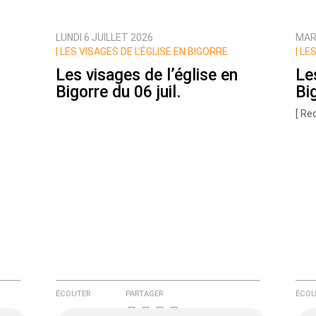
LUNDI 6 JUILLET 2026
MARD
ux commentaires de cette discussion par email
|
LES VISAGES DE L’ÉGLISE EN BIGORRE
|
LES
Les visages de l’église en
Le
Bigorre du 06 juil.
Bi
[ Re
ÉCOUTER
PARTAGER
ÉCOU