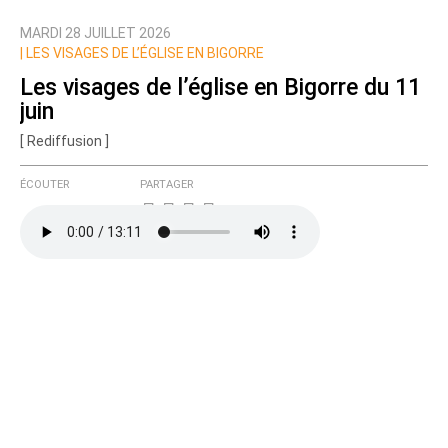
MARDI 28 JUILLET 2026
Nom
|
LES VISAGES DE L’ÉGLISE EN BIGORRE
Les visages de l’église en Bigorre du 11
juin
Courriel (non publié)
[ Rediffusion ]
ÉCOUTER
PARTAGER
Ajoutez votre commentaire ici
Texte de votre message