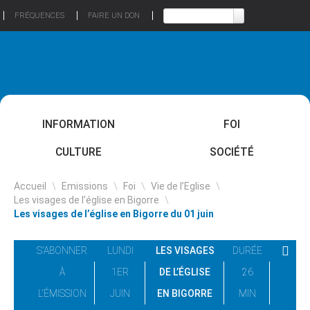
FRÉQUENCES
FAIRE UN DON
INFORMATION
FOI
CULTURE
SOCIÉTÉ
Accueil
\
Emissions
\
Foi
\
Vie de l’Eglise
\
Les visages de l’église en Bigorre
\
Les visages de l’église en Bigorre du 01 juin
S'ABONNER
LUNDI
LES VISAGES
DURÉE
À
1ER
DE L’ÉGLISE
26
L'ÉMISSION
JUIN
EN BIGORRE
MIN