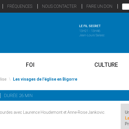
FRÉQUENCES
NOUS CONTACTER
FAIRE UN DON
LE FIL SECRET
13H21 - 13H46
Jean-Louis Salasc
FOI
CULTURE
glise
\
Les visages de l’église en Bigorre
DURÉE 26 MIN
et Lourdes avec Laurence Houdemont et Anne-Rose Jankovic.
Un
L
Pr