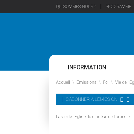
QUI SOMMES-NOUS ?
PROGRAMME
INFORMATION
Accueil
\
Emissions
\
Foi
\
Vie de l’E
S'ABONNER À L'ÉMISSION
La vie de l’Eglise du diocèse de Tarbes 