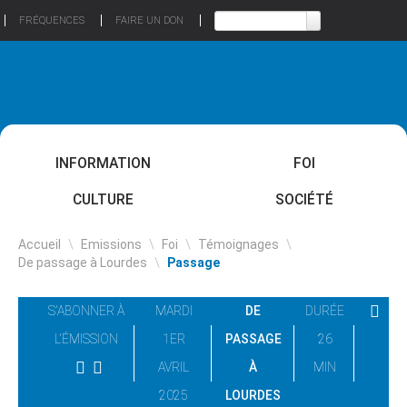
FRÉQUENCES
FAIRE UN DON
INFORMATION
FOI
CULTURE
SOCIÉTÉ
Accueil
\
Emissions
\
Foi
\
Témoignages
\
De passage à Lourdes
\
Passage
S'ABONNER À
MARDI
DE
DURÉE
L'ÉMISSION
1ER
PASSAGE
26
AVRIL
À
MIN
2025
LOURDES