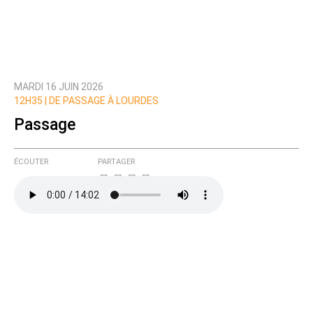
MARDI 16 JUIN 2026
Prévenez-moi de tous les nouveaux commentaires
12H35 |
DE PASSAGE À LOURDES
de cette discussion par email
Passage
ÉCOUTER
PARTAGER