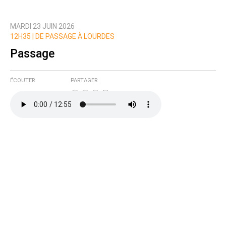
Qui êtes-vous ?
MARDI 23 JUIN 2026
Nom
12H35 |
DE PASSAGE À LOURDES
Passage
Courriel (non publié)
ÉCOUTER
PARTAGER
Ajoutez votre commentaire ici
Texte de votre message