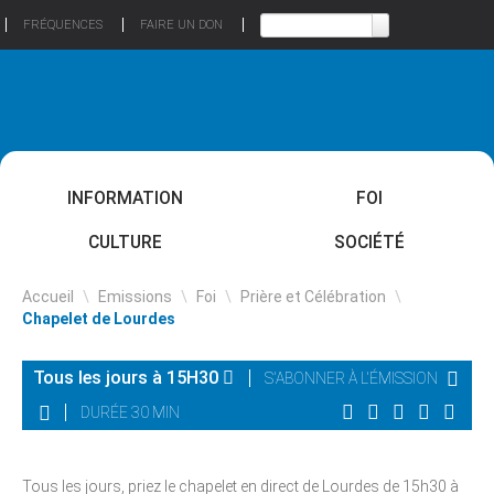
FRÉQUENCES
FAIRE UN DON
INFORMATION
FOI
CULTURE
SOCIÉTÉ
Accueil
\
Emissions
\
Foi
\
Prière et Célébration
\
Chapelet de Lourdes
Tous les jours à 15H30
S'ABONNER À L'ÉMISSION
DURÉE 30 MIN
Tous les jours, priez le chapelet en direct de Lourdes de 15h30 à