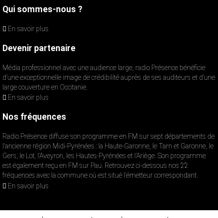
Qui sommes-nous ?
En savoir plus
Devenir partenaire
Média professionnel avec une audience large, radio Présence bénéficie
d’une exceptionnelle image de crédibilité auprès de ses auditeurs et d’une
large couverture en Occitanie.
En savoir plus
Nos fréquences
Radio Présence diffuse son programme en FM sur sept départements de
l’ancienne région Midi-Pyrénées : la Haute-Garonne, le Tarn et Garonne, le
Gers, le Lot, l’Aveyron, les Hautes-Pyrénées et l’Ariège. Son programme
est également reçu en FM sur Pau. Retrouvez ci-dessous nos 22
fréquences avec la commune où est situé l’émetteur correspondant.
En savoir plus