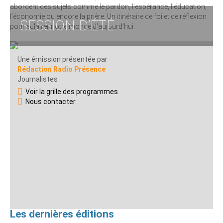
abordent des sujets comme le pardon, l’espérance, l’éducation,
l’économie ou encore la prière. Un itinéraire de foi et de réflexion
SESSION D’ÉTÉ
pour éclairer notre monde d’aujourd’hui.
Une émission présentée par
Rédaction Radio Présence
Journalistes
Voir la grille des programmes
Nous contacter
Les dernières éditions