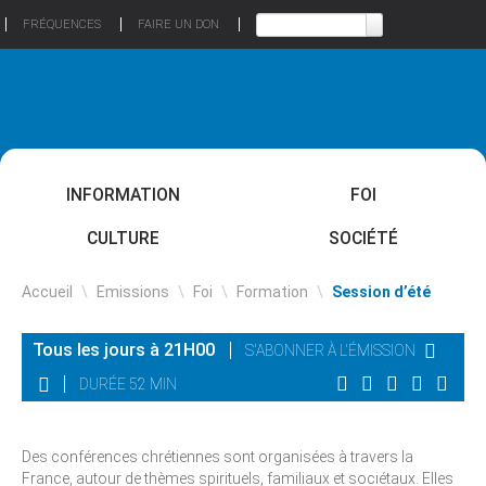
FRÉQUENCES
FAIRE UN DON
INFORMATION
FOI
CULTURE
SOCIÉTÉ
Accueil
\
Emissions
\
Foi
\
Formation
\
Session d’été
Tous les jours à 21H00
S'ABONNER À L'ÉMISSION
DURÉE 52 MIN
Des conférences chrétiennes sont organisées à travers la
France, autour de thèmes spirituels, familiaux et sociétaux. Elles