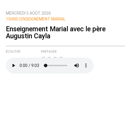
MERCREDI 5 AOÛT 2026
Prévenez-moi de tous les nouveaux commentaires
15H00 |
ENSEIGNEMENT MARIAL
de cette discussion par email
Enseignement Marial avec le père
Augustin Cayla
ÉCOUTER
PARTAGER