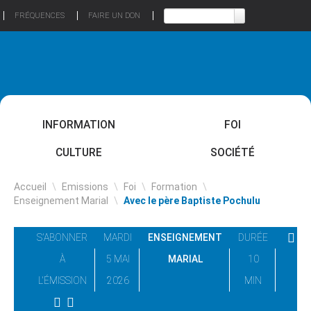
FRÉQUENCES
FAIRE UN DON
INFORMATION
FOI
CULTURE
SOCIÉTÉ
Accueil
\
Emissions
\
Foi
\
Formation
\
Enseignement Marial
\
Avec le père Baptiste Pochulu
S'ABONNER
MARDI
ENSEIGNEMENT
DURÉE
À
5 MAI
MARIAL
10
L'ÉMISSION
2026
MIN