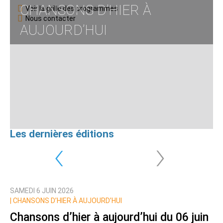
CHANSONS D’HIER À
Voir la grille des programmes
Nous contacter
AUJOURD’HUI
Les dernières éditions
‹
›
SAMEDI 6 JUIN 2026
|
CHANSONS D’HIER À AUJOURD’HUI
Chansons d’hier à aujourd’hui du 06 juin