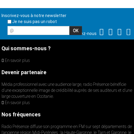
Inscrivez-vous à notre newsletter
Je ne suis pas un robot
@
Suivez-nous
Qui sommes-nous ?
En savoir plus
Devenir partenaire
Média professionnel avec une audience large, radio Présence bénéficie
d’une exceptionnelle image de crédibilité auprès de ses auditeurs et d’une
large couverture en Occitanie.
En savoir plus
Nos fréquences
Radio Présence diffuse son programme en FM sur sept départements de
l’ancienne région Midi-Pyrénées : la Haute-Garonne, le Tarn et Garonne, le