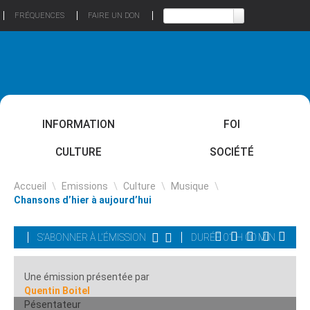
FRÉQUENCES
FAIRE UN DON
INFORMATION
FOI
CULTURE
SOCIÉTÉ
Accueil
\
Emissions
\
Culture
\
Musique
\
Chansons d’hier à aujourd’hui
S'ABONNER À L'ÉMISSION
DURÉE 01 H 00 MIN
Une émission présentée par
Quentin Boitel
Pésentateur