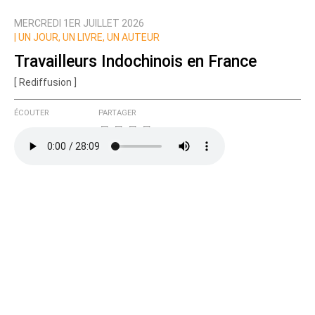
MERCREDI 1ER JUILLET 2026
Nom
|
UN JOUR, UN LIVRE, UN AUTEUR
Travailleurs Indochinois en France
[ Rediffusion ]
Courriel (non publié)
ÉCOUTER
PARTAGER
Ajoutez votre commentaire ici
Texte de votre message