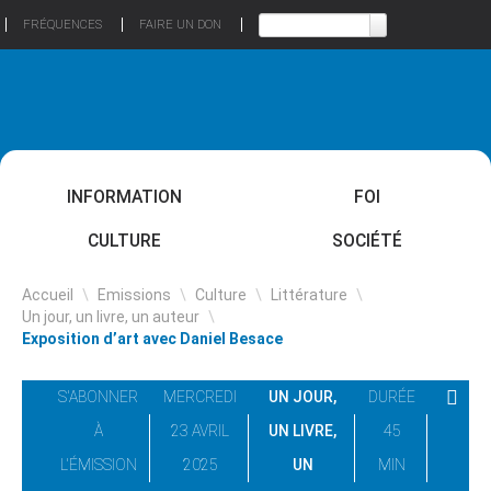
FRÉQUENCES
FAIRE UN DON
INFORMATION
FOI
CULTURE
SOCIÉTÉ
Accueil
\
Emissions
\
Culture
\
Littérature
\
Un jour, un livre, un auteur
\
Exposition d’art avec Daniel Besace
S'ABONNER
MERCREDI
UN JOUR,
DURÉE
À
23 AVRIL
UN LIVRE,
45
L'ÉMISSION
2025
UN
MIN