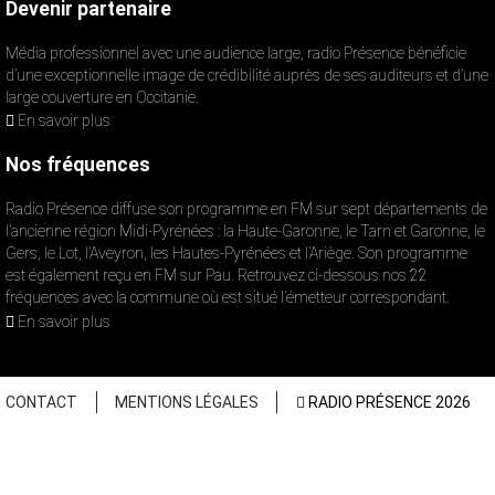
Devenir partenaire
Média professionnel avec une audience large, radio Présence bénéficie
d’une exceptionnelle image de crédibilité auprès de ses auditeurs et d’une
large couverture en Occitanie.
En savoir plus
Nos fréquences
Radio Présence diffuse son programme en FM sur sept départements de
l’ancienne région Midi-Pyrénées : la Haute-Garonne, le Tarn et Garonne, le
Gers, le Lot, l’Aveyron, les Hautes-Pyrénées et l’Ariège. Son programme
est également reçu en FM sur Pau. Retrouvez ci-dessous nos 22
fréquences avec la commune où est situé l’émetteur correspondant.
En savoir plus
CONTACT
MENTIONS LÉGALES
RADIO PRÉSENCE 2026