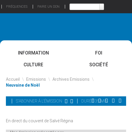
FRÉQUENCES
FAIRE UN DON
INFORMATION
FOI
CULTURE
SOCIÉTÉ
Accueil
\
Emissions
\
Archives Emissions
\
Neuvaine de Noël
S'ABONNER À L'ÉMISSION
DURÉE 35 MIN
En direct du couvent de Salvé Régina