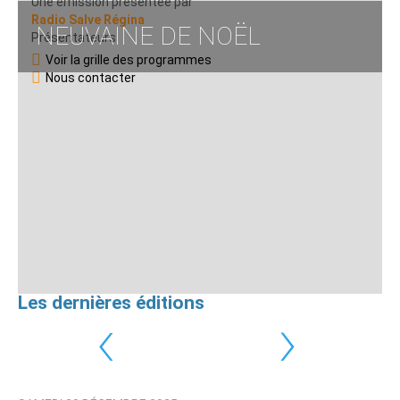
Une émission présentée par
Radio Salve Régina
NEUVAINE DE NOËL
Présentateurs
Voir la grille des programmes
Nous contacter
Les dernières éditions
‹
›