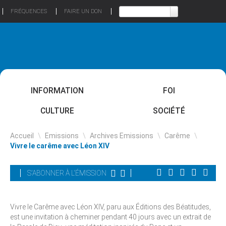
FRÉQUENCES
FAIRE UN DON
INFORMATION
FOI
CULTURE
SOCIÉTÉ
Accueil
\
Emissions
\
Archives Emissions
\
Carême
\
Vivre le carême avec Léon XIV
S'ABONNER À L'ÉMISSION
Vivre le Carême avec Léon XIV, paru aux Éditions des Béatitudes,
est une invitation à cheminer pendant 40 jours avec un extrait de