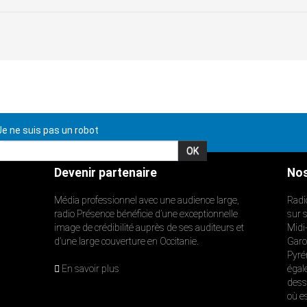
e ne suis pas un robot
Devenir partenaire
Nos
Média professionnel avec une audience large,
Radi
radio Présence bénéficie d’une exceptionnelle
sur 
image de crédibilité auprès de ses auditeurs et
Midi
d’une large couverture en Occitanie.
Garon
Pyré
En savoir plus
égal
dess
où e