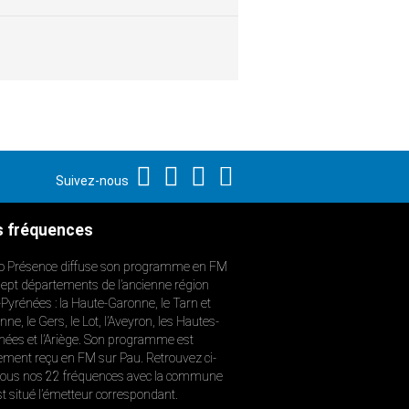
Suivez-nous
 fréquences
o Présence diffuse son programme en FM
sept départements de l’ancienne région
-Pyrénées : la Haute-Garonne, le Tarn et
ne, le Gers, le Lot, l’Aveyron, les Hautes-
nées et l’Ariège. Son programme est
ement reçu en FM sur Pau. Retrouvez ci-
ous nos 22 fréquences avec la commune
st situé l’émetteur correspondant.