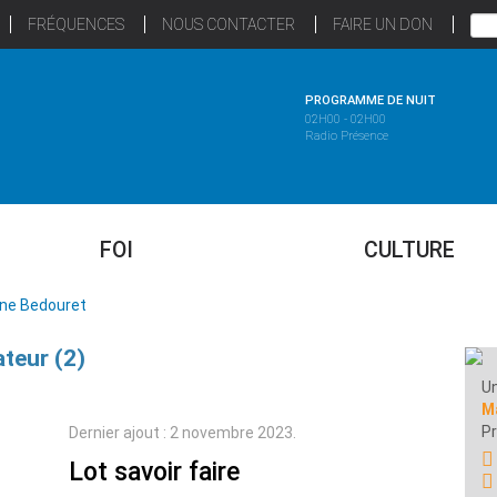
FRÉQUENCES
NOUS CONTACTER
FAIRE UN DON
PROGRAMME DE NUIT
02H00 - 02H00
Radio Présence
FOI
CULTURE
ine Bedouret
teur (2)
Un
M
P
Dernier ajout : 2 novembre 2023.
Lot savoir faire