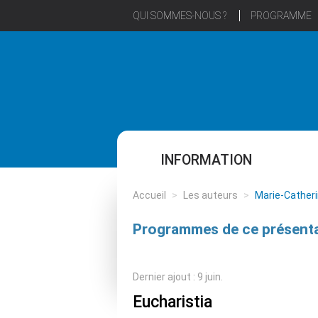
QUI SOMMES-NOUS ?
PROGRAMME
INFORMATION
Accueil
>
Les auteurs
>
Marie-Cather
Programmes de ce présenta
Dernier ajout : 9 juin.
Eucharistia