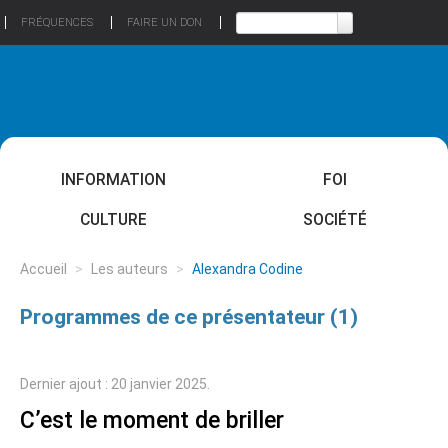
FRÉQUENCES
FAIRE UN DON
INFORMATION
FOI
CULTURE
SOCIÉTÉ
Accueil
>
Les auteurs
>
Alexandra Codine
Programmes de ce présentateur (1)
Dernier ajout : 20 janvier 2025.
C’est le moment de briller