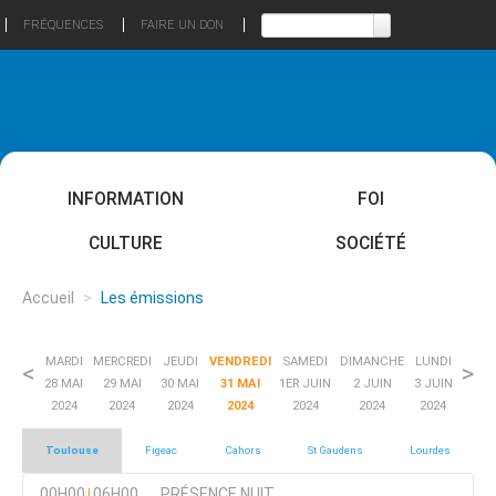
FRÉQUENCES
FAIRE UN DON
INFORMATION
FOI
CULTURE
SOCIÉTÉ
Accueil
>
Les émissions
MARDI
MERCREDI
JEUDI
VENDREDI
SAMEDI
DIMANCHE
LUNDI
<
>
28 MAI
29 MAI
30 MAI
31 MAI
1ER JUIN
2 JUIN
3 JUIN
2024
2024
2024
2024
2024
2024
2024
Toulouse
Figeac
Cahors
St Gaudens
Lourdes
00H00
06H00
PRÉSENCE NUIT