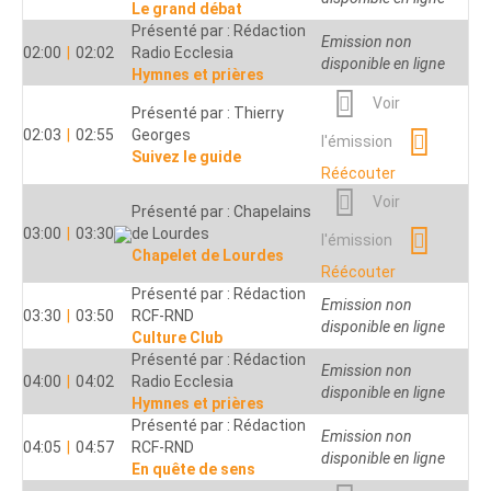
Le grand débat
Présenté par : Rédaction
Emission non
02:00
|
02:02
Radio Ecclesia
disponible en ligne
Hymnes et prières
Voir
Présenté par : Thierry
02:03
|
02:55
Georges
l'émission
Suivez le guide
Réécouter
Voir
Présenté par : Chapelains
03:00
|
03:30
de Lourdes
l'émission
Chapelet de Lourdes
Réécouter
Présenté par : Rédaction
Emission non
03:30
|
03:50
RCF-RND
disponible en ligne
Culture Club
Présenté par : Rédaction
Emission non
04:00
|
04:02
Radio Ecclesia
disponible en ligne
Hymnes et prières
Présenté par : Rédaction
Emission non
04:05
|
04:57
RCF-RND
disponible en ligne
En quête de sens