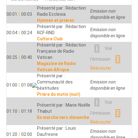
Présenté par : Rédaction
Emission non
00:01
|
00:03
Radio Ecclesia
disponible en ligne
Hymnes et prières
Présenté par : Rédaction
Emission non
00:04
|
00:24
RCF-RND
disponible en ligne
Culture Club
Présenté par : Rédaction
Voir
Française de Radio
00:25
|
00:40
Vatican
l'émission
Magazine de Radio
Réécouter
Vatican Afrique
Présenté par :
Communauté des
Emission non
01:00
|
01:08
béatitudes
disponible en ligne
Prière du matin (nuit)
Voir
Présenté par : Marie-Noëlle
01:10
|
01:18
Thabut
l'émission
En marche vers dimanche
Réécouter
Présenté par : Louis
Emission non
01:20
|
02:00
Daufresne
disponible en ligne