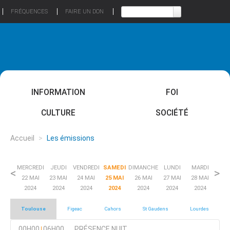
FRÉQUENCES
FAIRE UN DON
INFORMATION
FOI
CULTURE
SOCIÉTÉ
Accueil
>
Les émissions
MERCREDI
JEUDI
VENDREDI
SAMEDI
DIMANCHE
LUNDI
MARDI
<
>
22 MAI
23 MAI
24 MAI
25 MAI
26 MAI
27 MAI
28 MAI
2024
2024
2024
2024
2024
2024
2024
Toulouse
Figeac
Cahors
St Gaudens
Lourdes
00H00
06H00
PRÉSENCE NUIT