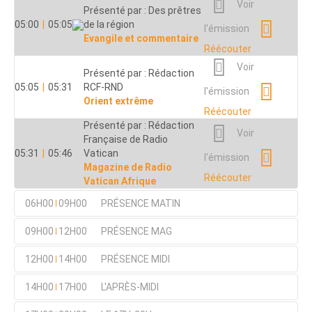
Voir
Présenté par : Des prêtres
05:00
|
05:05
de la région
l'émission
Evangile et commentaire
Réécouter
Voir
Présenté par : Rédaction
05:05
|
05:31
RCF-RND
l'émission
Orient extrême
Réécouter
Présenté par : Rédaction
Voir
Française de Radio
05:31
|
05:46
Vatican
l'émission
Magazine de Radio
Réécouter
Vatican Afrique
06H00
09H00
PRÉSENCE MATIN
Présenté par : Rédaction
09H00
12H00
PRÉSENCE MAG
Radio Présence
Emission non
06:00
|
06:03
Flash d’Informations
Présenté par : Rédaction
disponible en ligne
12H00
14H00
PRÉSENCE MIDI
Nationales
Radio Présence
Emission non
09:00
|
09:03
Présenté par : Thierry
Présenté par : Cyril
Flash d’Informations
Voir
disponible en ligne
14H00
17H00
L'APRÈS-MIDI
06:03
|
06:29
Lyonnet
Lepeigneux
Nationales
Emission non disponible en
12:00
|
12:52
l'émission
Visages
Un coeur qui écoute
ligne
Programme local
Présenté par : Jacqueline
Voir